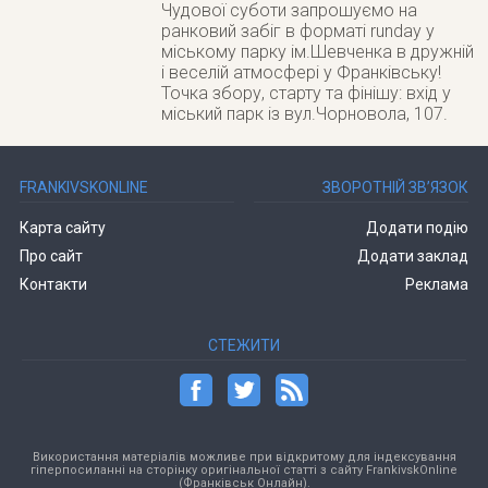
Чудової суботи запрошуємо на
ранковий забіг в форматі runday у
міському парку ім.Шевченка в дружній
і веселій атмосфері у Франківську!
Точка збору, старту та фінішу: вхід у
міський парк із вул.Чорновола, 107.
FRANKIVSKONLINE
ЗВОРОТНІЙ ЗВ’ЯЗОК
Карта сайту
Додати подію
Про сайт
Додати заклад
Контакти
Реклама
СТЕЖИТИ
Використання матеріалів можливе при відкритому для індексування
гіперпосиланні на сторінку оригінальної статті з сайту FrankivskOnline
(Франківськ Онлайн).