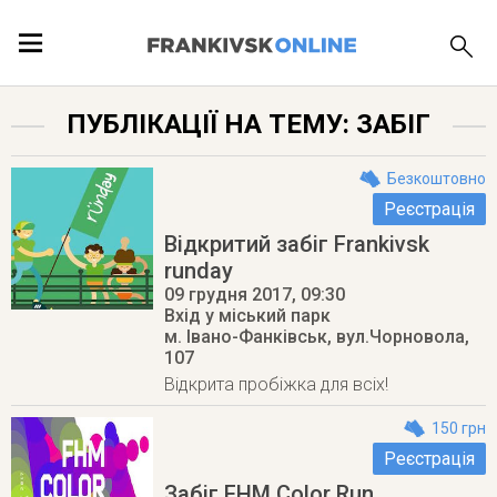
ПОДІЇ
ПУБЛІКАЦІЇ НА ТЕМУ: ЗАБІГ
ЛОКАЦІЇ
Безкоштовно
Реєстрація
Відкритий забіг Frankivsk
runday
ПУБЛІКАЦІЇ
09 грудня 2017
, 09:30
Вхід у міський парк
м. Івано-Фанківськ
,
вул.Чорновола,
107
Відкрита пробіжка для всіх!
150 грн
Реєстрація
Забіг FHM Color Run