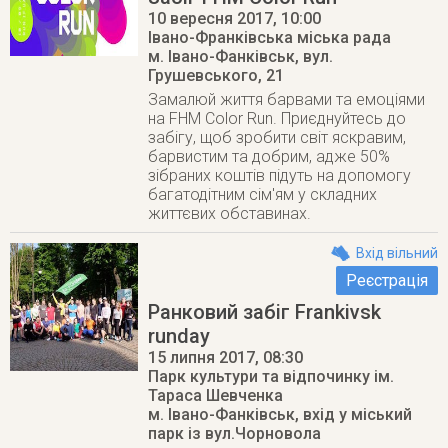
10 вересня 2017
, 10:00
Івано-Франківська міська рада
м. Івано-Фанківськ
,
вул.
Грушевського, 21
Замалюй життя барвами та емоціями
на FHM Color Run. Приєднуйтесь до
забігу, щоб зробити світ яскравим,
барвистим та добрим, адже 50%
зібраних коштів підуть на допомогу
багатодітним сім'ям у складних
життєвих обставинах.
Вхід вільний
Реєстрація
Ранковий забіг Frankivsk
runday
15 липня 2017
, 08:30
Парк культури та відпочинку ім.
Тараса Шевченка
м. Івано-Фанківськ
,
вхід у міський
парк із вул.Чорновола