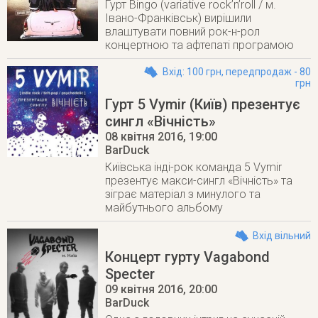
Гурт Bingo (variative rock’n’roll / м.
Івано-Франківськ) вирішили
влаштувати повний рок-н-рол
концертною та афтепаті програмою
Вхід: 100 грн, передпродаж - 80
грн
Гурт 5 Vymir (Київ) презентує
сингл «Вічність»
08 квітня 2016
, 19:00
BarDuck
Київська інді-рок команда 5 Vymir
презентує макси-сингл «Вічність» та
зіграє матеріал з минулого та
майбутнього альбому
Вхід вільний
Концерт гурту Vagabond
Specter
09 квітня 2016
, 20:00
BarDuck