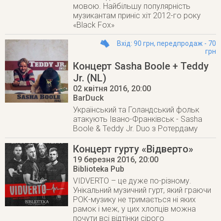
мовою. Найбільшу популярність
музикантам приніс хіт 2012-го року
«Black Fox»
Вхід: 90 грн, передпродаж - 70
грн
Концерт Sasha Boole + Teddy
Jr. (NL)
02 квітня 2016
, 20:00
BarDuck
Український та Голандський фольк
атакують Івано-Франківськ - Sasha
Boole & Teddy Jr. Duo з Ротердаму
Концерт гурту «Відверто»
19 березня 2016
, 20:00
Biblioteka Pub
VIDVERTO – це дуже по-різному.
Унікальний музичний гурт, який граючи
РОК-музику не тримається ні яких
рамок і меж, у цих хлопців можна
почути всі відтінки сірого