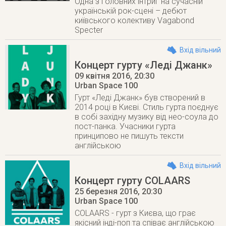
Одна з головних інтриг на сучасній
українській рок-сцені – дебют
київського колективу Vagabond
Specter
Вхід вільний
Концерт гурту «Леді Джанк»
09 квітня 2016
, 20:30
Urban Space 100
Гурт «Леді Джанк» був створений в
2014 році в Києві. Стиль гурта поєднує
в собі західну музику від нео-соула до
пост-панка. Учасники гурта
принципово не пишуть тексти
англійською
Вхід вільний
Концерт гурту COLAARS
25 березня 2016
, 20:30
Urban Space 100
COLAARS - гурт з Києва, що грає
якісний інді-поп та співає англійською