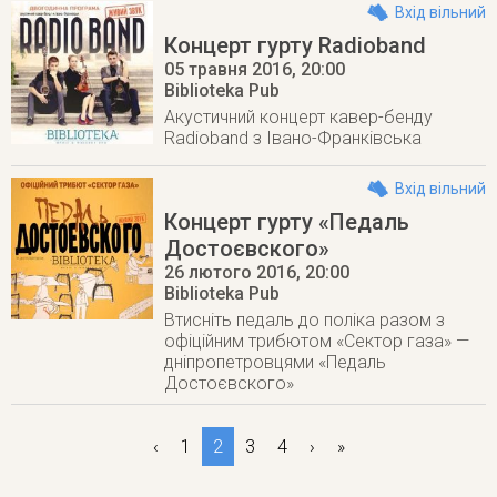
Вхід вільний
Концерт гурту Radioband
05 травня 2016
, 20:00
Biblioteka Pub
Акустичний концерт кавер-бенду
Radioband з Івано-Франківська
Вхід вільний
Концерт гурту «Педаль
Достоєвского»
26 лютого 2016
, 20:00
Biblioteka Pub
Втисніть педаль до поліка разом з
офіційним трибютом «Сектор газа» —
дніпропетровцями «Педаль
Достоєвского»
‹
1
2
3
4
›
»