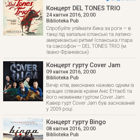
Концерт DEL TONES TRIO
24 квітня 2016
, 20:00
Biblioteka Pub
Cпробуйте упіймати бика за роги — в
танці під запальні іспанські та латино-
американські ритми! Іспанська гітара
та саксофон — DEL TONES TRIO (м.
Івано-Франківськ)
Концерт гурту Cover Jam
09 квітня 2016
, 20:00
Biblioteka Pub
Вечір хітів, виконаних наживо одним із
кращих співаків країни Аніс Еттаєб та
його незмінним гуртом Cover Jam.
Кавер гурт Cover Jam був заснований
у 2009 році.
Концерт гурту Bingo
08 квітня 2016
, 20:00
Biblioteka Pub