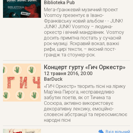
Biblioteka Pub
Мега-ґранжевий музичний проект
Vosmoy презентує в Івано-
Франківську новий альбом - - JUNK!
JUNK! JUNK! Vosmoy – людина-
оркестр і вічний мандрівник. Vosmoy
досить примітна постать у сучасній
рок-музиці. Яскравий вокал, важкі
рифи, щирі тексти, – якісний пост-
грандж та стоунер-рок.
Концерт гурту «Гич Оркестр»
12 травня 2016
, 20:00
BarDuck
«ГИЧ Оркестр» творить пісні на лірику
Мар’яна Пирога, несправедливо
забутих поетів, як от Тичина та
Сосюра, активно використовує
декоративну лексику, емоційно-
словесні абстракції та переосмислює
народні пісні
Вхід вільний