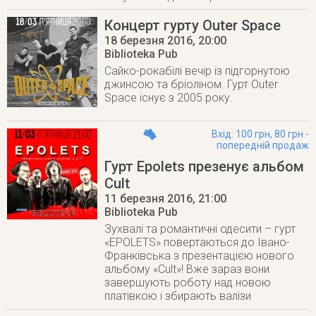
Концерт гурту Outer Space
18 березня 2016
, 20:00
Biblioteka Pub
Cайко-рокабілі вечір із підгорнутою
джинсою та бріоліном. Гурт Outer
Space існує з 2005 року.
Вхід: 100 грн, 80 грн -
попередній продаж
Гурт Epolets презенує альбом
Cult
11 березня 2016
, 21:00
Biblioteka Pub
Зухвалі та романтичні одесити – гурт
«EPOLETS» повертаються до Івано-
Франківська з презентацією нового
альбому «Cult»! Вже зараз вони
завершують роботу над новою
платівкою і збирають валізи