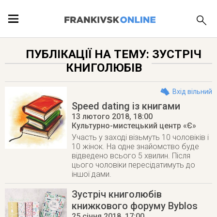
ПОДІЇ
ПУБЛІКАЦІЇ НА ТЕМУ: ЗУСТРІЧ
КНИГОЛЮБІВ
ЛОКАЦІЇ
Вхід вільний
Speed dating із книгами
13 лютого 2018
, 18:00
ПУБЛІКАЦІЇ
Культурно-мистецький центр «Є»
Участь у заході візьмуть 10 чоловіків і
10 жінок. На одне знайомство буде
відведено всього 5 хвилин. Після
цього чоловіки пересідатимуть до
іншої дами.
Зустріч книголюбів
книжкового форуму Byblos
25 січня 2018
, 17:00