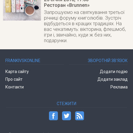
Ресторан «Brunnen»
Запрошуємо на святкування третьої
річниці форуму книголюбів. Зустріч
відбудеться в кращих традиціях. На
вас чекатимуть: вікторина, флешмоб,
ігри і, звичайно, куди ж без них,
подарунки.
FRANKIVSKONLINE
ЗВОРОТНІЙ ЗВ’ЯЗОК
Карта сайту
Додати подію
Про сайт
Додати заклад
Контакти
Реклама
СТЕЖИТИ