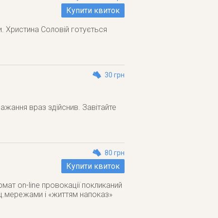
Купити квиток
. Христина Соловій готується
30 грн
бажання враз здійснив. Завітайте
80 грн
Купити квиток
мат on-line провокації покликаний
оц.мережами і «життям напоказ»