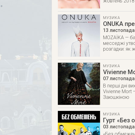
жовтень 2018
МУЗИКА
ONUKA пре
13 листопада
MOZAЇKA — біл
месседжі утво
розгадки: як
МУЗИКА
Vivienne M
07 листопада
В перші дні ви
Vivienne Mort 
Заюшкіною
МУЗИКА
Гурт «Без 
03 листопада
«Без обмежень