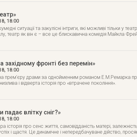
еатр»
18
, 18:00
кумедні ситуації та закулісні інтриги, які можливі тільки у теа
лу, театр як він є – все це блискавична комедія Майкла Фре
а західному фронті без перемін»
18
, 18:00
 прем'єру драми за однойменним романом Е.М.Ремарка про 
низлива і відверта історія про «втрачене покоління».
и падає влітку сніг?»
18
, 18:00
ра історія про сенс життя, самовідданість матері, залежність
успіх і щастя. Це динамічне і непередбачуване дійство, прос