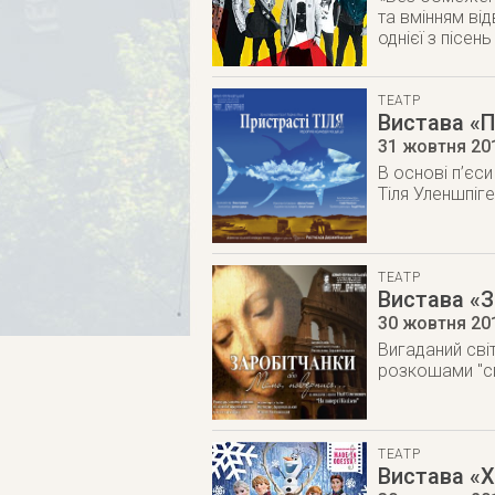
та вмінням від
однієї з пісе
ТЕАТР
Вистава «П
31 жовтня 20
В основі п’єс
Тіля Уленшпіге
ТЕАТР
Вистава «З
30 жовтня 20
Вигаданий св
розкошами "сп
ТЕАТР
Вистава «