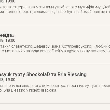
18
, 19:00
става, створена за мотивами улюбленого мультфільму дітей з
и: появою героїв, з якими глядач не був знайомий раніше і
неїда»
18
, 18:00
тання славетного шедевру Івана Котляревського – любий с
то моторний хоч куди козак Еней мандрує у пошуках «землі 
syuk гурту ShockolaD та Bria Blessing
18
, 19:00
я пісень легендарного композитора в осінньому турі з през
ої Bria Blessing у піснях Івасюка