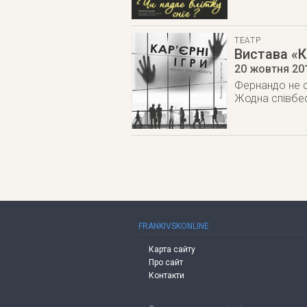
ТЕАТР
Вистава «Ка
20 жовтня 20
Фернандо не су
Жодна співбес
FRANKIVSKONLINE
Карта сайту
Про сайт
Контакти