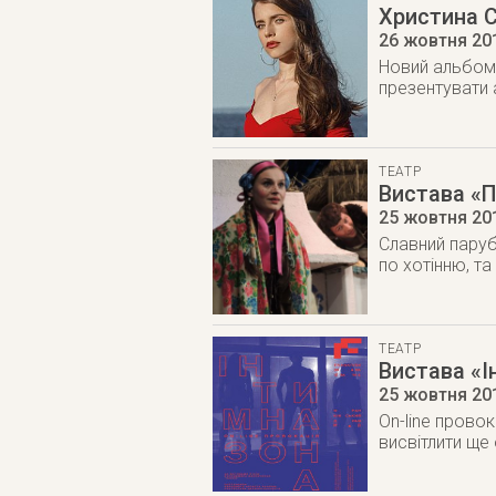
Христина 
26 жовтня 20
Новий альбом 
презентувати 
ТЕАТР
Вистава «
25 жовтня 20
Славний паруб
по хотінню, та
ТЕАТР
Вистава «І
25 жовтня 20
On-line прово
висвітлити ще