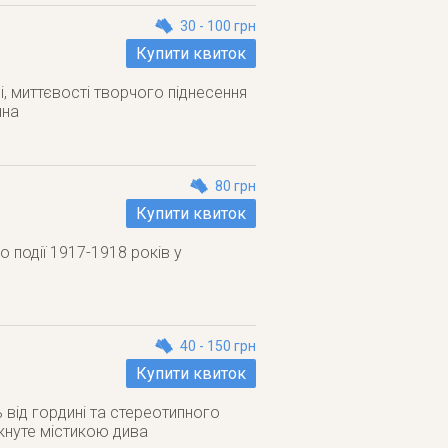
30 - 100 грн
Купити квиток
трі, миттєвості творчого піднесення
йна
80 грн
Купити квиток
події 1917-1918 років у
40 - 150 грн
Купити квиток
 від гордині та стереотипного
якнуте містикою дива