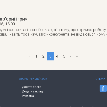
р’єрні ігри»
18
, 18:00
мнівається ані в своїх силах, ні в тому, що отримає роботу 
іда, і навіть троє «зубатих» конкурентів, не видаються йо
‹
1
2
3
4
5
›
»
ЗВОРОТНІЙ ЗВ’ЯЗОК
СТЕЖИ
Додати подію
Додати заклад
Реклама