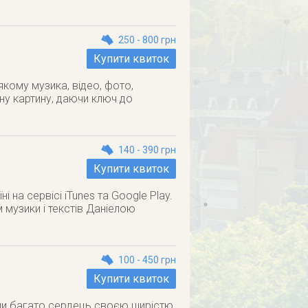
250 - 800 грн
Купити квиток
кому музика, відео, фото,
ну картину, даючи ключ до
140 - 390 грн
Купити квиток
 на сервісі iTunes та Google Play.
м музики і текстів Даніелою
100 - 450 грн
Купити квиток
али багато сердець своєю щирістю