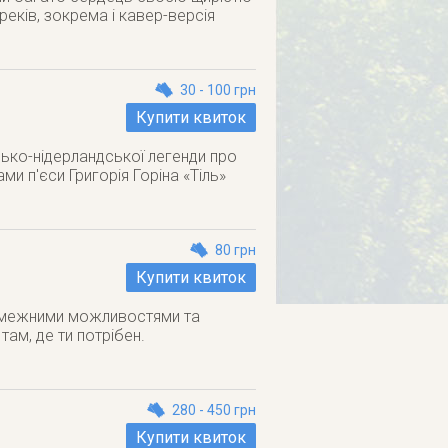
реків, зокрема і кавер-версiя
30 - 100 грн
Купити квиток
ько-нідерландської легенди про
ами п'єси Григорія Горіна «Тіль»
80 грн
Купити квиток
езмежними можливостями та
ам, де ти потрібен.
280 - 450 грн
Купити квиток