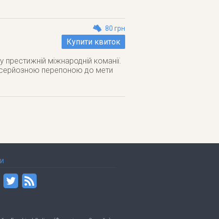
80 грн
Купити квиток
у престижній міжнародній команії.
му серйозною перепоною до мети
ТИ