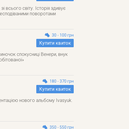
і всього світу. Історія здивує
 несподіваними поворотами
30 - 100 грн
Купити квиток
иночок спокусниці Венери, внук
обітованої»
180 - 370 грн
Купити квиток
ентацією нового альбому Ivasyuk.
350 - 550 грн