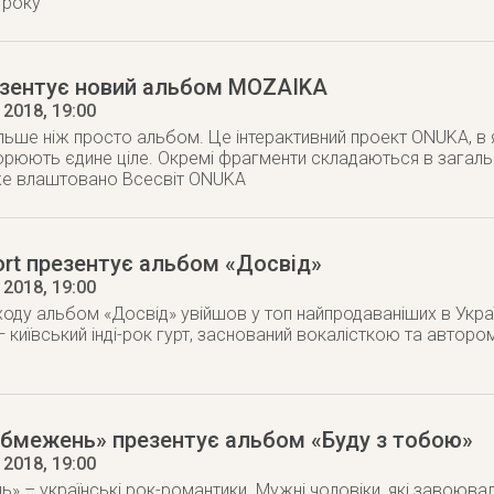
 року
зентує новий альбом MOZAІKA
 2018
, 19:00
ьше ніж просто альбом. Це інтерактивний проект ONUKA, в я
рюють єдине ціле. Окремі фрагменти складаються в загаль
 же влаштовано Всесвіт ONUKA
ort презентує альбом «Досвід»
 2018
, 19:00
ходу альбом «Досвід» увійшов у топ найпродаваніших в Україні
— київський інді-рок гурт, заснований вокалісткою та авторо
обмежень» презентує альбом «Буду з тобою»
 2018
, 19:00
» – українські рок-романтики. Мужні чоловіки, які завоюв