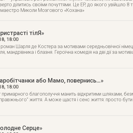
верто ділитись своїми почуттями. Це EP, до якого увійшло 8 т
нь маестро Миколи Мозгового «Кохана»
ристрасті тілЯ»
18
, 18:00
и роман Шарля де Костера за мотивами середньовічної німец
ля, мандрівника і блазня. Героїчна комедія на дві дії за мотив
аробітчанки або Мамо, повернись…»
18
, 18:00
іт примарного благополуччя манить відкритими шляхами, б
равжнього" життя. А може щастя і сенс життя: просто бути т
Холодне Серце»