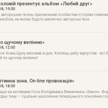
Соловій презентує альбом «Любий друг»
18
, 19:00
авторських пісень присвячений особистим історіям співачки
альбом, на якому будуть виключно авторські пісні
По щучому велінню»
18
, 12:00
ок Хома Щуку виловив із дна. Хлопець рибу відпустив - всі 
 й по-щучому велінню!
нтимна зона. On-line провокація»
18
, 18:00
кація за мотивами п'єси Володимира Винниченка «Закон». Фор
 одну тему — суцільне захоплення теперішнього покоління с