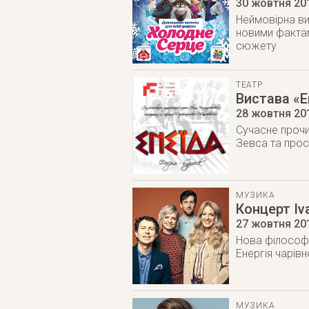
30 жовтня 20
Неймовірна ви
новими фактам
сюжету
ТЕАТР
Вистава «Е
28 жовтня 20
Сучасне прочи
Зевса та прос
МУЗИКА
Концерт Iva
27 жовтня 20
Нова філософі
Енергія чарівн
МУЗИКА