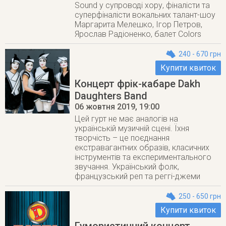
Sound у супроводі хору, фіналісти та
суперфіналісти вокальних талант-шоу
Маргарита Мелешко, Ігор Петров,
Ярослав Радіоненко, балет Colors
240 - 670 грн
Купити квиток
Концерт фрік-кабаре Dakh
Daughters Band
06 жовтня 2019
, 19:00
Цей гурт не має аналогів на
українській музичній сцені. Їхня
творчість – це поєднання
екстравагантних образів, класичних
інструментів та експериментального
звучання. Український фолк,
французський реп та реггі-джеми
250 - 650 грн
Купити квиток