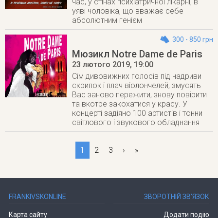
час, у стінах психіатричної лікарні, в
уяві чоловіка, що вважає себе
абсолютним генієм
300 - 850 грн
Мюзикл Notre Dame de Paris
23 лютого 2019
, 19:00
Сім дивовижних голосів під надриви
скрипок і плач віолончелей, змусять
Вас заново пережити, знову повірити
та вкотре закохатися у красу. У
концерті задіяно 100 артистів і тонни
світлового і звукового обладнання
1
2
3
›
»
FRANKIVSKONLINE
ЗВОРОТНІЙ ЗВ’ЯЗОК
Карта сайту
Додати подію