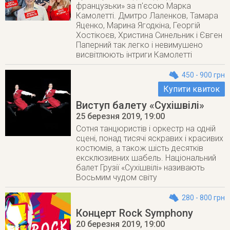
французьки» за п'єсою Марка
Камолетті. Дмитро Лаленков, Тамара
Яценко, Марина Ягодкіна, Георгій
Хостікоєв, Христина Синельник і Євген
Паперний так легко і невимушено
висвітлюють інтриги Камолетті
450 - 900 грн
Купити квиток
Виступ балету «Сухішвілі»
25 березня 2019
, 19:00
Сотня танцюристів і оркестр на одній
сцені, понад тисячі яскравих і красивих
костюмів, а також шість десятків
ексклюзивних шабель. Національний
балет Грузії «Сухішвілі» називають
Восьмим чудом світу
280 - 800 грн
Концерт Rock Symphony
20 березня 2019
, 19:00