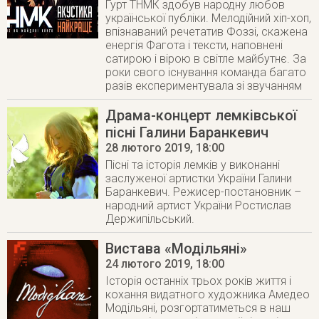
Гурт ТНМК здобув народну любов
української публіки. Мелодійний хіп-хоп,
впізнаваний речетатив Фоззі, скажена
енергія Фагота і тексти, наповнені
сатирою і вірою в світле майбутнє. За
роки свого існування команда багато
разів експериментувала зі звучанням
Драма-концерт лемківської
пісні Галини Баранкевич
28 лютого 2019
, 18:00
Пісні та історія лемків у виконанні
заслуженої артистки України Галини
Баранкевич. Режисер-постановник –
народний артист України Ростислав
Держипільський.
Вистава «Модільяні»
24 лютого 2019
, 18:00
Історія останніх трьох років життя і
кохання видатного художника Амедео
Модільяні, розгортатиметься в наш