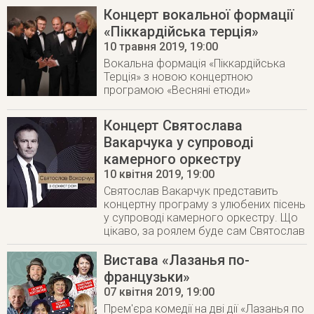
Концерт вокальної формації
«Піккардійська терція»
10 травня 2019
, 19:00
Вокальна формація «Піккардійська
Терція» з новою концертною
програмою «Весняні етюди»
Концерт Святослава
Вакарчука у супроводі
камерного оркестру
10 квітня 2019
, 19:00
Святослав Вакарчук представить
концертну програму з улюбених пісень
у супроводі камерного оркестру. Що
цікаво, за роялем буде сам Святослав
Вистава «Лазанья по-
французьки»
07 квітня 2019
, 19:00
Прем'єра комедії на дві дії «Лазанья по