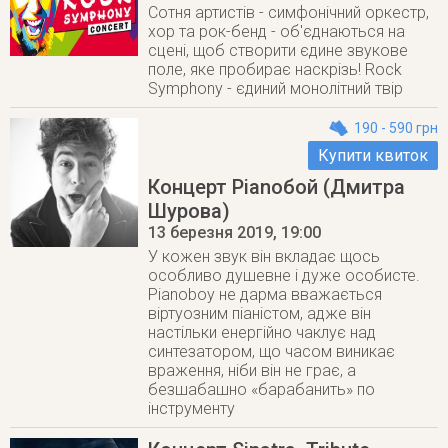
Сотня артистів - симфонічний оркестр,
хор та рок-бенд - об'єднаються на
сцені, щоб створити єдине звукове
поле, яке пробирає наскрізь! Rock
Symphony - єдиний монолітний твір
190 - 590 грн
Купити квиток
Концерт Pianoбой (Дмитра
Шурова)
13 березня 2019
, 19:00
У кожен звук він вкладає щось
особливо душевне і дуже особисте.
Pianoboy не дарма вважається
віртуозним піаністом, адже він
настільки енергійно чаклує над
синтезатором, що часом виникає
враження, ніби він не грає, а
безшабашно «барабанить» по
інструменту