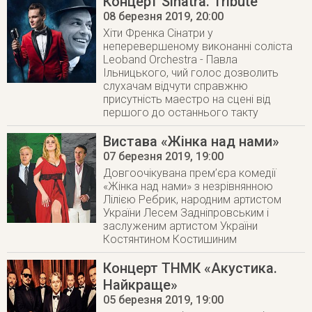
Концерт Sinatra. Tribute
08 березня 2019
, 20:00
Хіти Френка Сінатри у
неперевершеному виконанні соліста
Leoband Orchestra - Павла
Ільницького, чий голос дозволить
слухачам відчути справжню
присутність маестро на сцені від
першого до останнього такту
Вистава «Жінка над нами»
07 березня 2019
, 19:00
Довгоочікувана прем’єра комедії
«Жінка над нами» з незрівнянною
Лілією Ребрик, народним артистом
України Лесем Задніпровським і
заслуженим артистом України
Костянтином Костишиним
Концерт ТНМК «Акустика.
Найкраще»
05 березня 2019
, 19:00