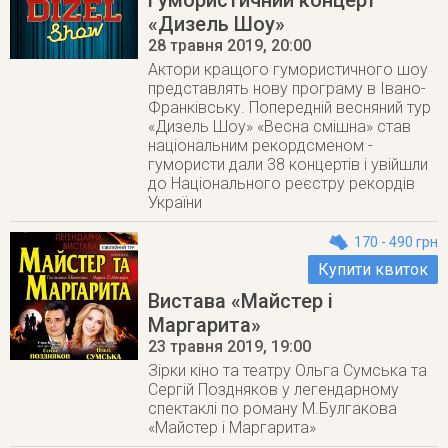
Гумористичний концерт
«Дизель Шоу»
28 травня 2019
, 20:00
Актори кращого гумористичного шоу
представлять нову програму в Івано-
Франківську. Попередній весняний тур
«Дизель Шоу» «Весна смішна» став
національним рекордсменом -
гумористи дали 38 концертів і увійшли
до Національного реєстру рекордів
України
170 - 490 грн
Купити квиток
Вистава «Майстер і
Маргарита»
23 травня 2019
, 19:00
Зірки кіно та театру Ольга Сумська та
Сергій Поздняков у легендарному
спектаклі по роману М.Булгакова
«Майстер і Маргарита»