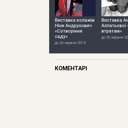
Виставка колажів
Виставка А
Ніни Андрухович
Алпатьєвої 
«Сотворіння
втратам»
саду»
до 30 червня 2
до 26 червня 2019
КОМЕНТАРІ