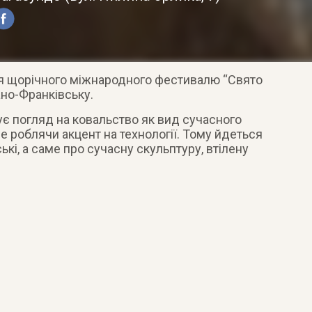
ія щорічного міжнародного фестивалю “Свято
ано-Франківську.
ує погляд на ковальство як вид сучасного
не роблячи акцент на технології. Тому йдеться
кі, а саме про сучасну скульптуру, втілену