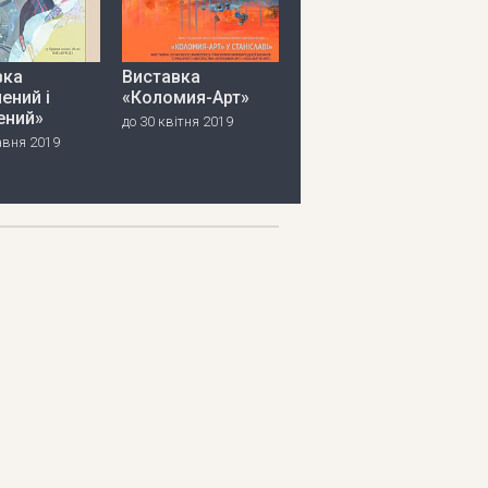
вка
Виставка
ений і
«Коломия-Арт»
ений»
до 30 квітня 2019
авня 2019