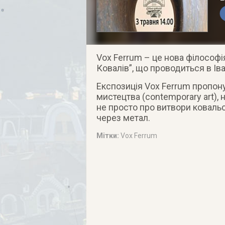
Vox Ferrum – це нова філософ
Ковалів”, що проводиться в Ів
Експозиція Vox Ferrum пропон
мистецтва (contemporary art), 
не просто про витвори ковальсь
через метал.
Мітки:
Vox Ferrum