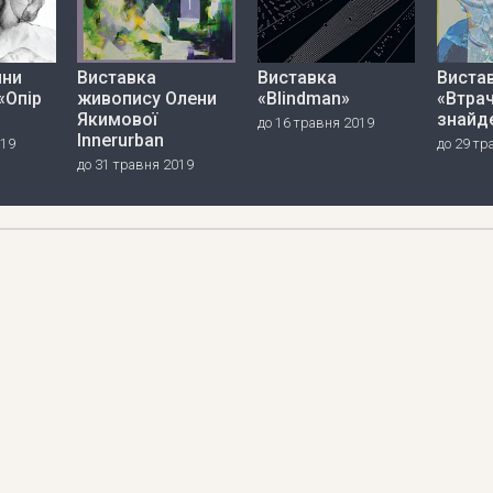
нни
Виставка
Виставка
Виста
«Опір
живопису Олени
«Blindman»
«Втрач
Якимової
знайд
до 16 травня 2019
Innerurban
019
до 29 тр
до 31 травня 2019