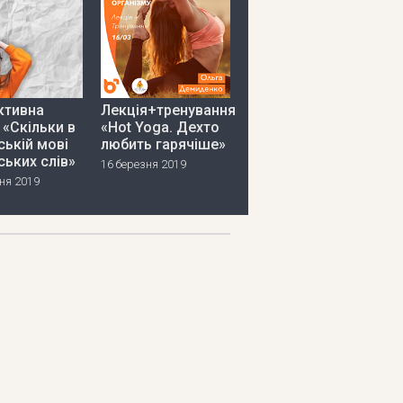
ктивна
Лекція+тренування
 «Скільки в
«Hot Yoga. Дехто
ській мові
любить гарячіше»
ських слів»
16 березня 2019
ня 2019