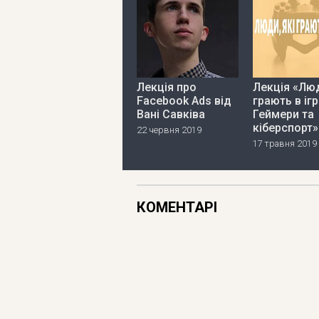
Лекція про
Лекція «Люд
Facebook Ads від
грають в ігр
Вані Савківа
Геймери та
кіберспорт»
22 червня 2019
17 травня 2019
КОМЕНТАРІ