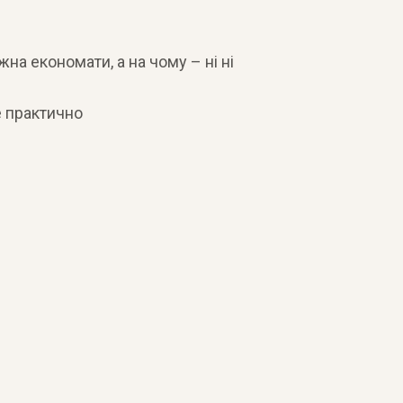
на економати, а на чому – ні ні
е практично