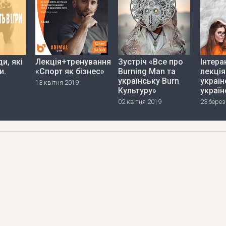
и, які
Лекція+тренування
Зустріч «Все про
Інтера
и.
«Спорт як бізнес»
Burning Man та
лекція
українську Burn
україн
13 квітня 2019
Культуру»
україн
02 квітня 2019
23 берез