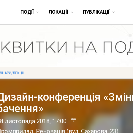
ПОДІЇ
ЛОКАЦІЇ
ПУБЛІКАЦІЇ
ІНАРИ/ЛЕКЦІЇ
Дизайн-конференція «Змін
бачення»
8 листопада 2018
, 17:00
Промприлад. Реновація
(
вул. Сахарова, 23
)