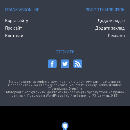
FRANKIVSKONLINE
ЗВОРОТНІЙ ЗВ’ЯЗОК
Карта сайту
Додати подію
Про сайт
Додати заклад
Контакти
Реклама
СТЕЖИТИ
Використання матеріалів можливе при відкритому для індексування
гіперпосиланні на сторінку оригінальної статті з сайту FrankivskOnline
(Франківськ Онлайн).
Матеріал з маркуванням «реклама» та «промоція» публікується на правах
реклами. Працює на
WordPress
|
Увійти
| запитів: 73, секунд: 0,131