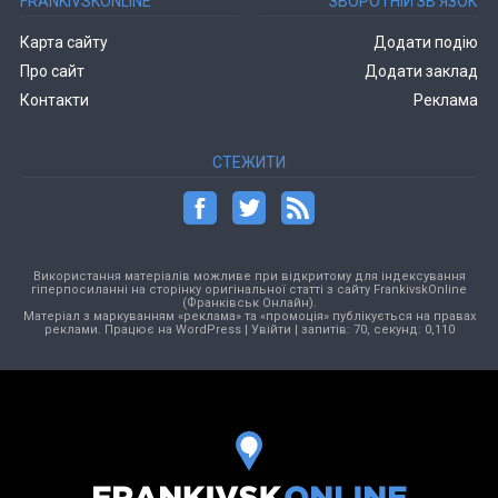
FRANKIVSKONLINE
ЗВОРОТНІЙ ЗВ’ЯЗОК
Карта сайту
Додати подію
Про сайт
Додати заклад
Контакти
Реклама
СТЕЖИТИ
Використання матеріалів можливе при відкритому для індексування
гіперпосиланні на сторінку оригінальної статті з сайту FrankivskOnline
(Франківськ Онлайн).
Матеріал з маркуванням «реклама» та «промоція» публікується на правах
реклами. Працює на
WordPress
|
Увійти
| запитів: 70, секунд: 0,110