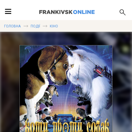
ПОДІЇ
ГОЛОВНА
ПОДІЇ
КІНО
ЛОКАЦІЇ
ПУБЛІКАЦІЇ