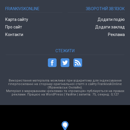
FRANKIVSKONLINE
ЗВОРОТНІЙ ЗВ’ЯЗОК
Карта сайту
Додати подію
Про сайт
Додати заклад
Контакти
Реклама
СТЕЖИТИ
Використання матеріалів можливе при відкритому для індексування
гіперпосиланні на сторінку оригінальної статті з сайту FrankivskOnline
(Франківськ Онлайн).
Матеріал з маркуванням «реклама» та «промоція» публікується на правах
реклами. Працює на
WordPress
|
Увійти
| запитів: 75, секунд: 0,127