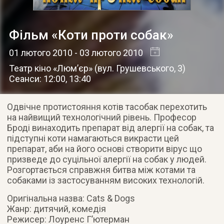
Фільм «Коти проти собак»
01 лютого 2010
- 03 лютого 2010
Театр кіно «Люм’єр»
(
вул. Грушевського, 3
)
Сеанси: 12:00, 13:40
Одвічне протистояння котів тасобак перехотить
на найвищий технологічний рівень. Професор
Броді винаходить препарат від алергії на собак, та
підступні коти намагаються викрасти цей
препарат
, аби на його основі створити вірус що
призведе до суцільної алергії на собак у людей.
Розгортається справжня битва між котами та
собаками із застосуванням високих технологій.
Оригінальна назва: Cats & Dogs
Жанр: дитячий, комедія
Режисер: Лоуренс Г’ютерман