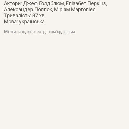
Актори: Джеф Голдблюм, Елізабет Перкінз,
Александер Поллок, Міріам Марголіес
Тривалість: 87 хв.
Мова: українська
,
,
,
Мітки:
кіно
кінотеатр
люм`єр
фільм