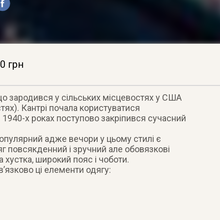
0 грн
що зародився у сільських місцевостях у США
стях). Кантрі почала користуватися
З 1940-х роках поступово закріпився сучасний
популярний адже вечори у цьому стилі є
дяг повсякденний і зручний але обовязкові
 хустка, широкий пояс і чоботи.
в’язково ці елементи одягу: