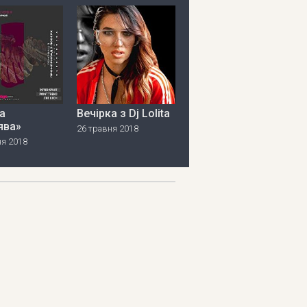
а
Вечірка з Dj Lolita
ява»
26 травня 2018
ня 2018