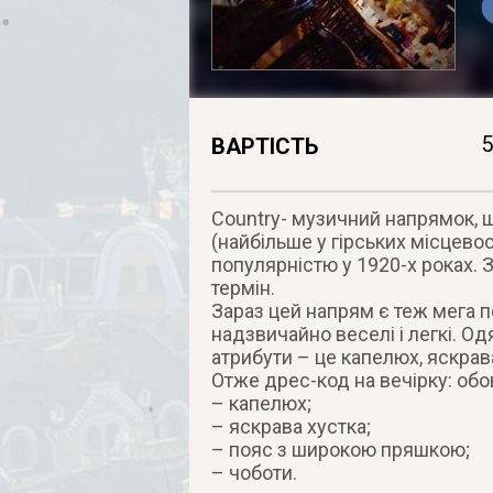
5
ВАРТІСТЬ
Country- музичний напрямок, 
(найбільше у гірських місцево
популярністю у 1920-х роках. 
термін.
Зараз цей напрям є теж мега 
надзвичайно веселі і легкі. О
атрибути – це капелюх, яскрава
Отже дрес-код на вечірку: обо
– капелюх;
– яскрава хустка;
– пояс з широкою пряшкою;
– чоботи.