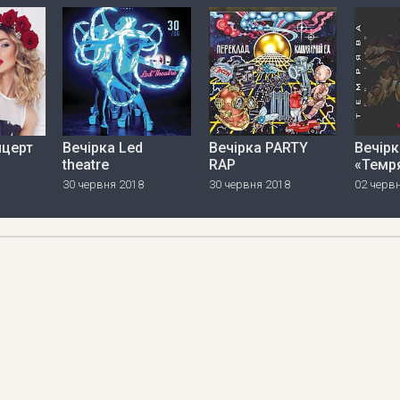
нцерт
Вечірка Led
Вечірка PARTY
Вечірк
theatre
RAP
«Темр
30 червня 2018
30 червня 2018
02 черв