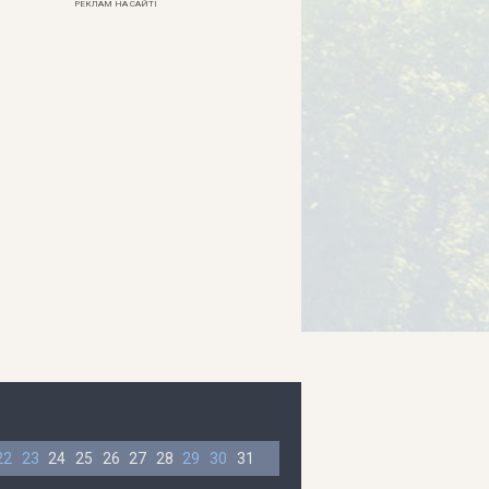
РЕКЛАМ НА САЙТІ
22
23
24
25
26
27
28
29
30
31