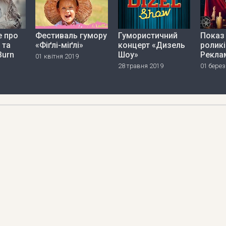
е про
Фестиваль гумору
Гумористичний
Показ
 та
«Фіґлі-міґлі»
концерт «Дизель
роликі
Burn
Шоу»
Рекла
01 квітня 2019
28 травня 2019
01 берез