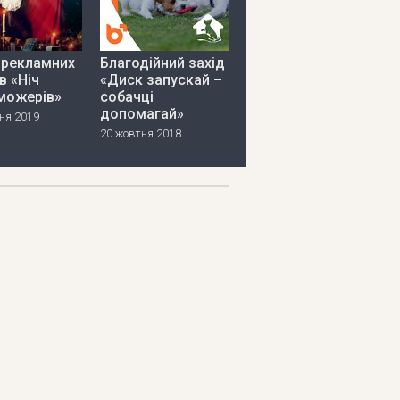
 рекламних
Благодійний захід
в «Ніч
«Диск запускай –
можерів»
собачці
допомагай»
ня 2019
20 жовтня 2018