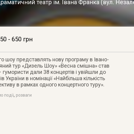
раматичний театр ім. Івана Франка
(
вул. Незал
50 - 650 грн
о шоу представлять нову програму в Івано-
яний тур «Дизель Шоу» «Весна смішна» став
гумористи дали 38 концертів і увійшли до
в України в номінації «Найбільша кількість
ктиву в рамках одного концертного туру».
,
о події
розваги