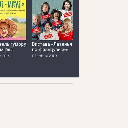
валь гумору
Вистава «Лазанья
міґлі»
по-французьки»
я 2019
07 квітня 2019