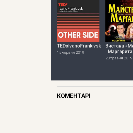
TEDxIvanoFrankivsk
Вистава «М
і Маргарита
15 червня 2019
23 травня 2019
КОМЕНТАРІ