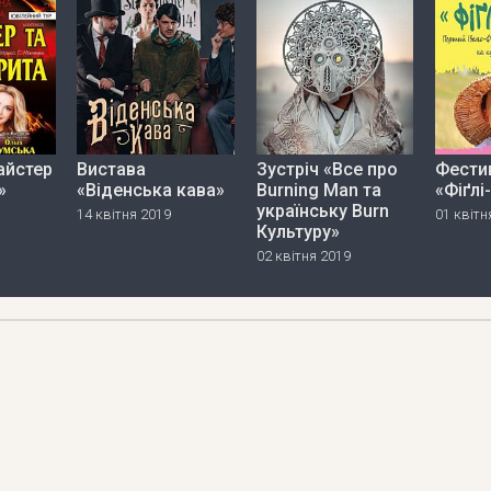
айстер
Вистава
Зустріч «Все про
Фести
»
«Віденська кава»
Burning Man та
«Фіґлі-
українську Burn
14 квітня 2019
01 квітн
Культуру»
02 квітня 2019