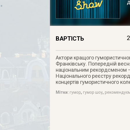
д
2
ВАРТІСТЬ
Актори кращого гумористичног
Франківську. Попередній весн
національним рекордсменом – 
Національного реєстру рекорді
концертів гумористичного коле
,
,
Мітки:
гумор
гумор шоу
рекомендуєм