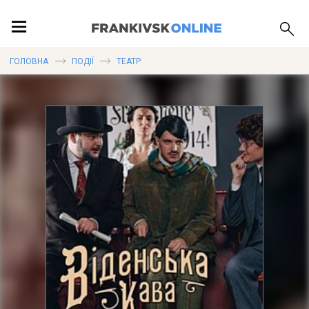
ПОДІЇ
ГОЛОВНА
ПОДІЇ
ТЕАТР
ЛОКАЦІЇ
ПУБЛІКАЦІЇ