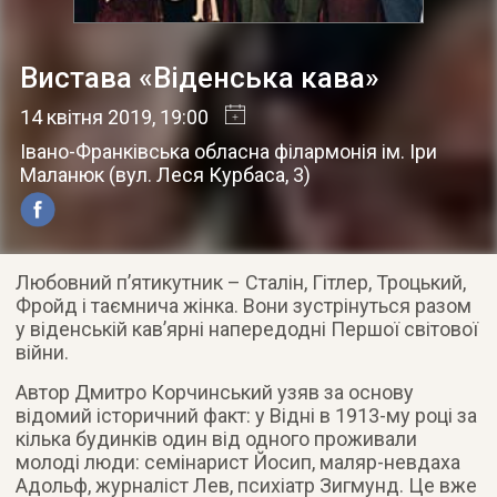
Вистава «Віденська кава»
14 квітня 2019
, 19:00
Івано-Франківська обласна філармонія ім. Іри
Маланюк
(
вул. Леся Курбаса, 3
)
Любовний п’ятикутник – Сталін, Гітлер, Троцький,
Фройд і таємнича жінка. Вони зустрінуться разом
у віденській кав’ярні напередодні Першої світової
війни.
Автор Дмитро Корчинський узяв за основу
відомий історичний факт: у Відні в 1913-му році за
кілька будинків один від одного проживали
молоді люди: семінарист Йосип, маляр-невдаха
Адольф, журналіст Лев, психіатр Зигмунд. Це вже