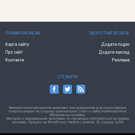
FRANKIVSKONLINE
ЗВОРОТНІЙ ЗВ’ЯЗОК
Карта сайту
Додати подію
Про сайт
Додати заклад
Контакти
Реклама
СТЕЖИТИ
Використання матеріалів можливе при відкритому для індексування
гіперпосиланні на сторінку оригінальної статті з сайту FrankivskOnline
(Франківськ Онлайн).
Матеріал з маркуванням «реклама» та «промоція» публікується на правах
реклами. Працює на
WordPress
|
Увійти
| запитів: 75, секунд: 0,269