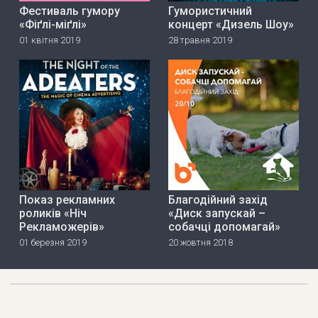
Фестиваль гумору
Гумористичний
«Фіґлі-міґлі»
концерт «Дизель Шоу»
01 квітня 2019
28 травня 2019
Показ рекламних
Благодійний захід
роликів «Ніч
«Диск запускай –
Рекламожерів»
собачці допомагай»
01 березня 2019
20 жовтня 2018