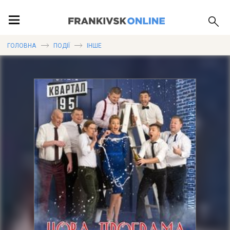
ПОДІЇ
ГОЛОВНА
ПОДІЇ
ІНШЕ
ЛОКАЦІЇ
ПУБЛІКАЦІЇ