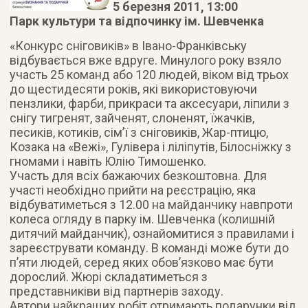
5 березня 2011, 13:00
Парк культури та відпочинку ім. Шевченка
«Конкурс сніговиків» в Івано-Франківську
відбувається вже вдруге. Минулого року взяло
участь 25 команд або 120 людей, віком від трьох
до щестидесяти років, які використовуючи
пензлики, фарби, прикраси та аксесуари, ліпили з
снігу тигренят, зайченят, слоненят, їжачків,
песиків, котиків, сім’ї з сніговиків, Жар-птицю,
Козака на «Вежі», Гулівера і ліліпутів, Білосніжку з
гномами і навіть Юлію Тимошенко.
Участь для всіх бажаючих безкоштовна. Для
участі необхідно прийти на реєстрацію, яка
відбуватиметься з 12.00 на майданчику навпроти
колеса огляду в парку ім. Шевченка (колишній
дитячий майданчик), ознайомитися з правилами і
зареєструвати команду. В команді може бути до
п’яти людей, серед яких обов’язково має бути
дорослий. Жюрі складатиметься з
представниківи від партнерів заходу.
Автори найкращих робіт отримають подарунки від