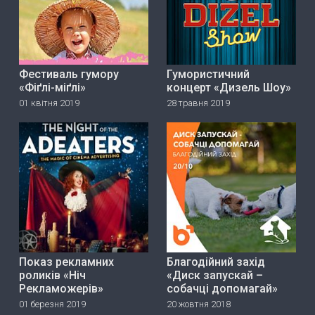
Фестиваль гумору
Гумористичний
«Фіґлі-міґлі»
концерт «Дизель Шоу»
01 квітня 2019
28 травня 2019
Показ рекламних
Благодійний захід
роликів «Ніч
«Диск запускай –
Рекламожерів»
собачці допомагай»
01 березня 2019
20 жовтня 2018