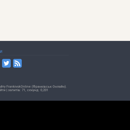
ТИ
йту FrankivskOnline (Франківськ Онлайн).
ійти
| запитів: 71, секунд: 0,201