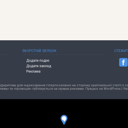
ЗВОРОТНІЙ ЗВ’ЯЗОК
СТЕЖИ
Додати подію
Додати заклад
Реклама
критому для індексування гіперпосиланні на сторінку оригінальної статті з са
лама» та «промоція» публікується на правах реклами. Працює на
WordPress
|
Ув