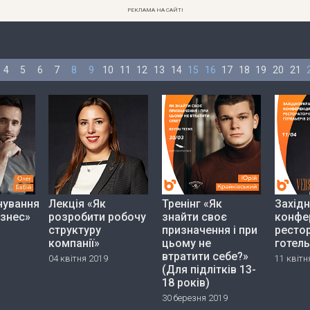
РЕКЛАМА НА САЙТІ
4
5
6
7
8
9
10
11
12
13
14
15
16
17
18
19
20
21
нування
Лекція «Як
Тренінг «Як
Західн
ізнес»
розробити робочу
знайти своє
конфе
структуру
призначення і при
рестор
компанії»
цьому не
готель
втратити себе?»
04 квітня 2019
11 квітн
(Для підлітків 13-
18 років)
30 березня 2019