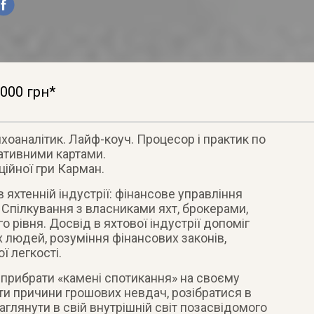
000 грн*
ихоаналітик. Лайф-коуч. Процесор і практик по
ативними картами.
ційної гри Карман.
 яхтенній індустрії: фінансове управління
ї. Спілкування з власниками яхт, брокерами,
 рівня. Досвід в яхтової індустрії допоміг
 людей, розуміння фінансових законів,
 легкості.
і прибрати «камені спотикання» на своєму
и причини грошових невдач, розібратися в
аглянути в свій внутрішній світ позасвідомого