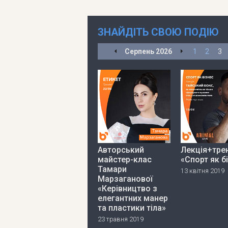
ЗНАЙДІТЬ СВОЮ ПОДІЮ
Серпень
2026
1
2
3
Авторський
Лекція+тре
майстер-клас
«Спорт як б
Тамари
13 квітня 2019
Марзаганової
«Керівництво з
елегантних манер
та пластики тіла»
23 травня 2019