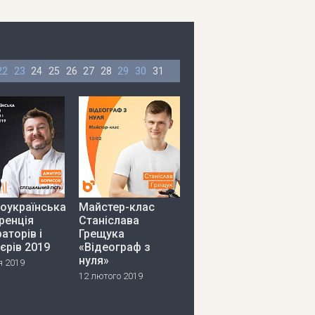
22
23
24
25
26
27
28
29
30
31
оукраїнська
Майстер-клас
ренція
Станіслава
аторів і
Грещука
єрів 2019
«Відеограф з
нуля»
я 2019
12 лютого 2019