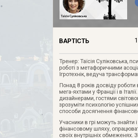
1
ВАРТІСТЬ
Тренер: Таїсія Суліковська, пс
роботі з метафоричними асоці
Ігротехнік, ведуча трансформа
Понад 8 років досвіду роботи в
мега-яхтами у Франції і в Італі
дизайнерами, гостями світового
зрозуміти психологію успішних
способи досягнення фінансової
Учасники в грі можуть знайти 
фінансовому шляху, опрацюват
своїх внутрішніх обмеженях. З