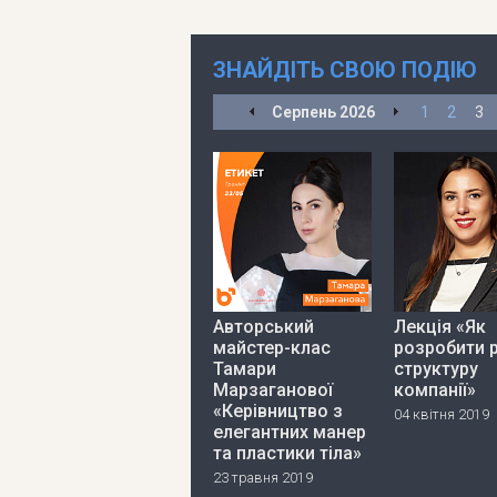
ЗНАЙДІТЬ СВОЮ ПОДІЮ
Серпень
2026
1
2
3
Авторський
Лекція «Як
майстер-клас
розробити 
Тамари
структуру
Марзаганової
компанії»
«Керівництво з
04 квітня 2019
елегантних манер
та пластики тіла»
23 травня 2019