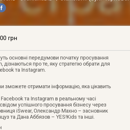
00 грн
януть основні передумови початку просування
m, дізнаються про те, яку стратегію обрати для
book та Instagram.
ви зможете отримати інформацію, яка цікавить
Facebook та Instagram в реальному часі
свідом успішного просування бізнесу через
овниця iSwear, Олександр Махно – засновник
уз та Дана Аббязов – YES!Kids та інші.
ч