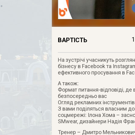
1
ВАРТІСТЬ
На зустрічі учасникуть розгл
бізнесу в Facebook та Instagra
ефективного просування в Face
А також:
Формат питання-відповіді, де 
безпосередньо вас
Огляд рекламних інструментів 
З вами поділяться власним до
соцмережі: Ілона Хома – засн
SMwear, дизайнери Надія Франц
Тренер – Дмитро Мельникови