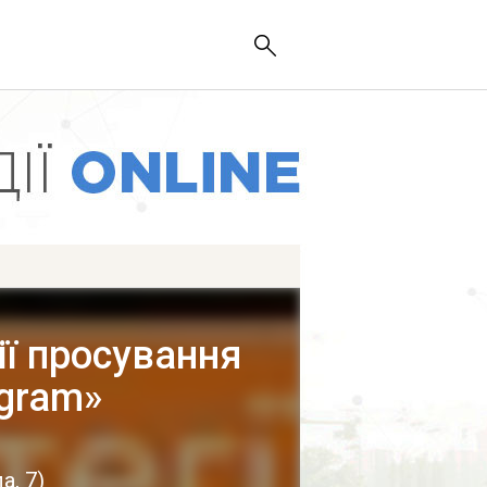
ії просування
agram»
а, 7
)