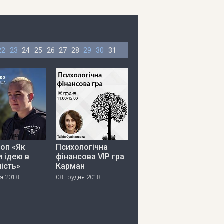
22
23
24
25
26
27
28
29
30
31
оп «Як
Психологічна
и ідею в
фінансова VIP гра
ість»
Карман
я 2018
08 грудня 2018