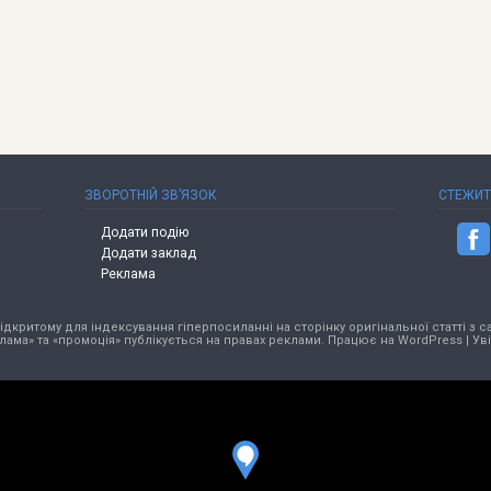
ЗВОРОТНІЙ ЗВ’ЯЗОК
СТЕЖИ
Додати подію
Додати заклад
Реклама
критому для індексування гіперпосиланні на сторінку оригінальної статті з са
лама» та «промоція» публікується на правах реклами. Працює на
WordPress
|
Ув