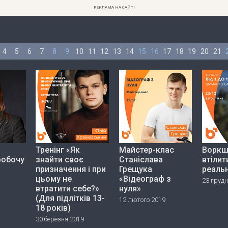
РЕКЛАМА НА САЙТІ
4
5
6
7
8
9
10
11
12
13
14
15
16
17
18
19
20
21
Тренінг «Як
Майстер-клас
Воркш
робочу
знайти своє
Станіслава
втілит
призначення і при
Грещука
реальн
цьому не
«Відеограф з
23 грудн
втратити себе?»
нуля»
(Для підлітків 13-
12 лютого 2019
18 років)
30 березня 2019