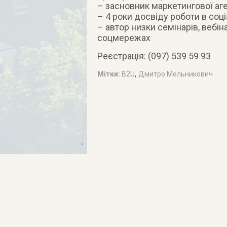
– засновник маркетингової аг
– 4 роки досвіду роботи в со
– автор низки семінарів, вебін
соцмережах
Реєстрація: (097) 539 59 93
,
Мітки:
B2U
Дмитро Мельникович