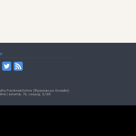
ТИ
йту FrankivskOnline (Франківськ Онлайн).
ійти
| запитів: 76, секунд: 0,169