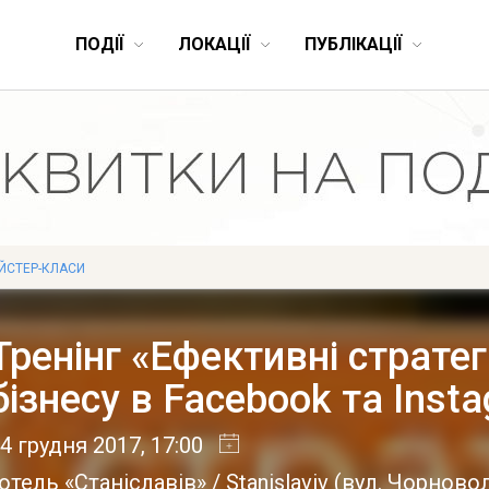
ПОДІЇ
ЛОКАЦІЇ
ПУБЛІКАЦІЇ
ЙСТЕР-КЛАСИ
Тренінг «Ефективні стратег
бізнесу в Facebook та Inst
4 грудня 2017
, 17:00
отель «Станіславів» / Stanislaviv
(
вул. Чорновол