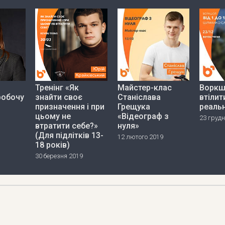
Тренінг «Як
Майстер-клас
Воркш
робочу
знайти своє
Станіслава
втілит
призначення і при
Грещука
реальн
цьому не
«Відеограф з
23 грудн
втратити себе?»
нуля»
(Для підлітків 13-
12 лютого 2019
18 років)
30 березня 2019