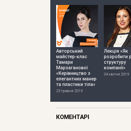
Авторський
Лекція «Як
майстер-клас
розробити 
Тамари
структуру
Марзаганової
компанії»
«Керівництво з
04 квітня 2019
елегантних манер
та пластики тіла»
23 травня 2019
КОМЕНТАРІ