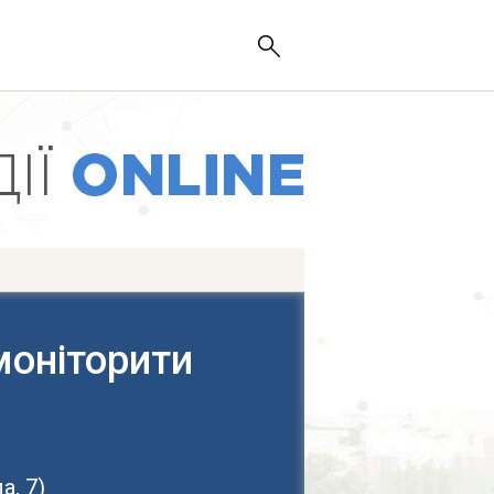
 моніторити
а, 7
)