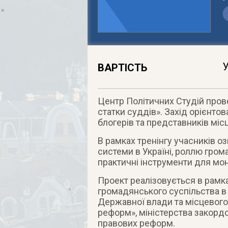
У
ВАРТІСТЬ
Центр Політичних Студій прове
статки суддів». Захід орієнтов
блогерів та представників міс
В рамках тренінгу учасників о
системи в Україні, роллю гром
практичні інструменти для мон
Проект реалізовується в рам
громадянського суспільства в 
Державної влади та місцевог
реформ», міністерства закордо
правових реформ.