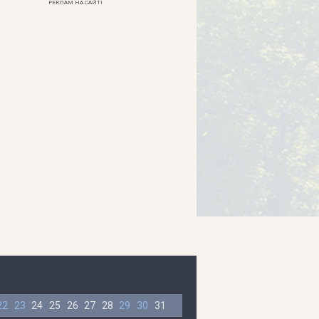
РЕКЛАМ НА САЙТІ
22
23
24
25
26
27
28
29
30
31