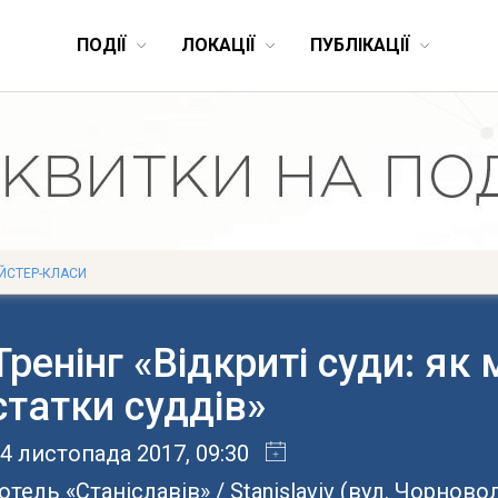
ПОДІЇ
ЛОКАЦІЇ
ПУБЛІКАЦІЇ
ЙСТЕР-КЛАСИ
Тренінг «Відкриті суди: як
статки суддів»
4 листопада 2017
, 09:30
отель «Станіславів» / Stanislaviv
(
вул. Чорновол