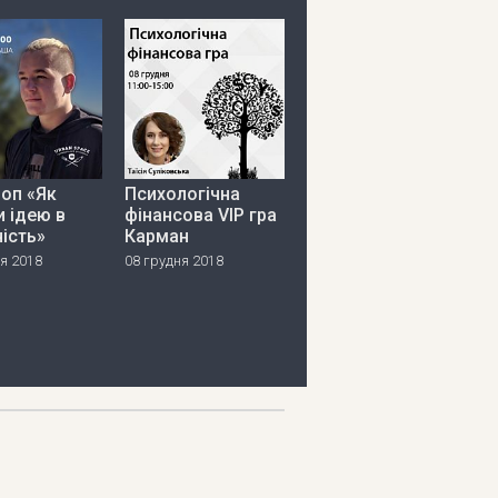
оп «Як
Психологічна
и ідею в
фінансова VIP гра
ість»
Карман
я 2018
08 грудня 2018