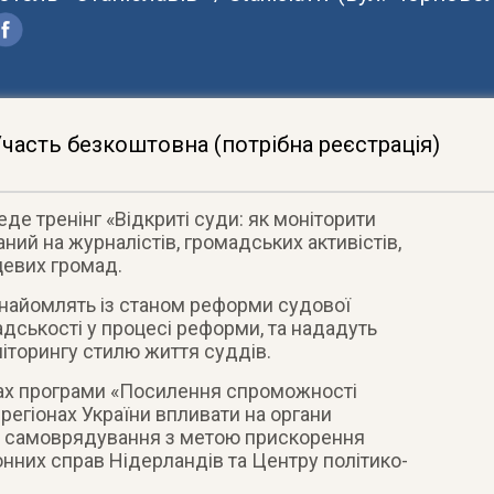
часть безкоштовна (потрібна реєстрація)
де тренінг «Відкриті суди: як моніторити
аний на журналістів, громадських активістів,
цевих громад.
знайомлять із станом реформи судової
адськості у процесі реформи, та нададуть
іторингу стилю життя суддів.
ках програми «Посилення спроможності
регіонах України впливати на органи
о самоврядування з метою прискорення
нних справ Нідерландів та Центру політико-