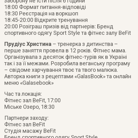
заборону не їсти після 6 години
18:00 Формат питання-відповіді
18:30 Реєстрація на воркшоп
18:45-20:00 Відкрите тренування
20:00 Розіграш призів від партнерів: Бренд
спортивного одягу Sport Style та фітнес залу BeFit
Прудіус Христина
– тренерка з дитинства –
перше заняття провела в 12 років. Фітнес мама.
Організувала з десяток фітнес-турів як в Україні
так і за її межами. Розробила веганську програму
– свідоме харчування твоє та твого малюка.
Авторка книги з рецептами «GalasBook» та онлайн
меню «Galasebook»
Час та локація:
Фітнес зал BeFit, 17:00
Міське Озеро, 18:30
Партнери заходу:
Фітнес зал BeFit
Студія масажу BeFit
Бренд спортивного одягу Sport Style