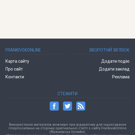
FRANKIVSKONLINE
ЗВОРОТНІЙ ЗВ’ЯЗОК
Карта сайту
Додати подію
Про сайт
Додати заклад
Контакти
Реклама
СТЕЖИТИ
Використання матеріалів можливе при відкритому для індексування
гіперпосиланні на сторінку оригінальної статті з сайту FrankivskOnline
(Франківськ Онлайн).