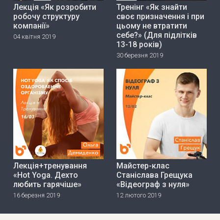
Лекція «Як розробити
Тренінг «Як знайти
робочу структуру
своє призначення і при
компанії»
цьому не втратити
себе?» (Для підлітків
04 квітня 2019
13-18 років)
30 березня 2019
Лекція+тренування
Майстер-клас
«Hot Yoga. Дехто
Станіслава Грещука
любить гарячіше»
«Відеограф з нуля»
16 березня 2019
12 лютого 2019