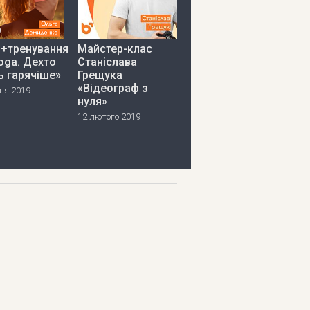
я+тренування
Майстер-клас
oga. Дехто
Станіслава
ь гарячіше»
Грещука
«Відеограф з
ня 2019
нуля»
12 лютого 2019