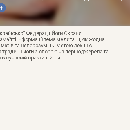
Української Федерації Йоги Оксани
маїтті інформації тема медитації, як жодна
 міфів та непорозумінь. Метою лекції є
х традиції йоги з опорою на першоджерела та
 в сучасній практиці йоги.