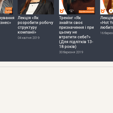
нування
Лекція «Як
Тренінг «Як
Лекці
ізнес»
розробити робочу
знайти своє
«Hot Y
структуру
призначення і при
любит
компанії»
цьому не
16 берез
втратити себе?»
04 квітня 2019
(Для підлітків 13-
18 років)
30 березня 2019