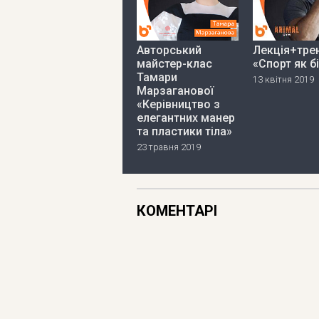
Авторський
Лекція+тре
майстер-клас
«Спорт як б
Тамари
13 квітня 2019
Марзаганової
«Керівництво з
елегантних манер
та пластики тіла»
23 травня 2019
КОМЕНТАРІ