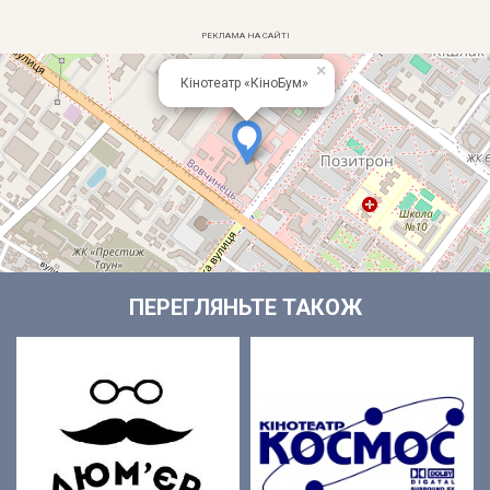
РЕКЛАМА НА САЙТІ
×
+
Кінотеатр «КіноБум»
−
Leaflet
OpenStreetMap
FrankivskOnline
| ©
, ©
ПЕРЕГЛЯНЬТЕ ТАКОЖ