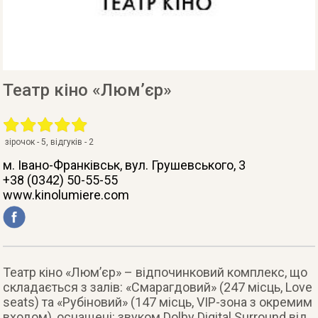
Театр кіно «Люм’єр»
зірочок -
5
, відгуків -
2
м. Івано-Франківськ
, вул. Грушевського, 3
+38 (0342) 50-55-55
www.kinolumiere.com
Театр кіно «Люм’єр» – відпочинковий комплекс, що
складається з залів: «Смарагдовий» (247 місць, Love
seats) та «Рубіновий» (147 місць, VIP-зона з окремим
входом), оснащені: звуком Dolby Digital Surround від