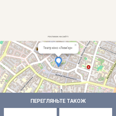
РЕКЛАМА НА САЙТІ
×
+
Театр кіно «Люм’єр»
−
Leaflet
OpenStreetMap
FrankivskOnline
| ©
, ©
ПЕРЕГЛЯНЬТЕ ТАКОЖ