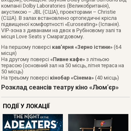
компанії Dolby Laboratories (Великобританія),
акустикою – JBL (США), проекторами – Christie
(США). В залах встановлено ортопедичні крісла
підвищеної комфортності «Euroseating» (Іспанія).
VIP-зона з диванами на двох в Рубіновому залі та
місця Love Seats у Смарагдовому.
На першому поверсі
кав’ярня «Зерно істини»
(64
місця)
На другому поверсі
«Пивне кафе»
з літньою
терасою (основний зал на 50 місць, літня тераса на
50 місць)
На треьому поверсі
кінобар «Сінема»
(40 місць)
Розклад сеансів театру кіно «Люм’єр»
ПОДІЇ У ЛОКАЦІЇ