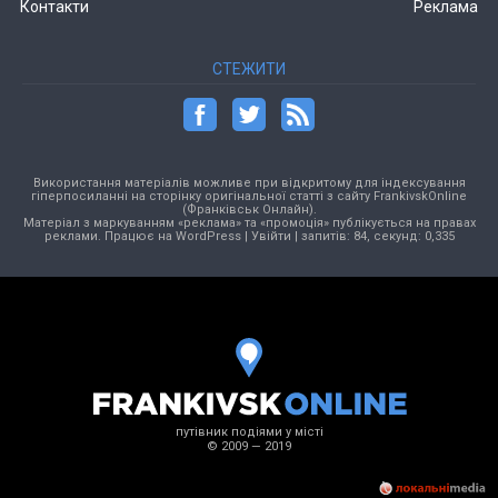
Контакти
Реклама
СТЕЖИТИ
Використання матеріалів можливе при відкритому для індексування
гіперпосиланні на сторінку оригінальної статті з сайту FrankivskOnline
(Франківськ Онлайн).
Матеріал з маркуванням «реклама» та «промоція» публікується на правах
реклами. Працює на
WordPress
|
Увійти
| запитів: 84, секунд: 0,335
путівник подіями у місті
© 2009 — 2019