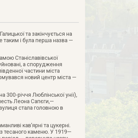
Галицької та закінчується на
е таким і була перша назва —
амою Станіславівської
руйновані, а спорудження
південної частини міста
ормувався новий центр міста —
а 300-річчя Люблінської унії),
честь Леона Сапєги,—
р вулиця стала головною в
анливі кав’ярні та цукерні.
з тесаного каменю. У 1919—