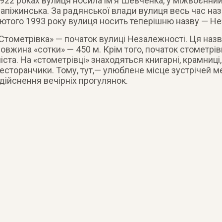
922 роках вулиця носила ім’я Шевченка, у міжвоєнни
апіжинська. За радянської влади вулиця весь час на
ютого 1993 року вулиця носить теперішню назву — Не
Стометрівка» — початок вулиці Незалежності. Ця наз
овжина «сотки» — 450 м. Крім того, початок стометрі
іста. На «стометрівці» знаходяться книгарні, крамниці, к
есторанчики. Тому, тут,— улюблене місце зустрічей ме
дійснення вечірніх прогулянок.