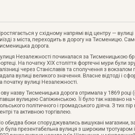
ростягається у східному напрямі від центру — вулиці 
иїзді з міста, переходить в дорогу на Тисменицю. Сам
исменицька дорога.
улиця Незалежності починалася за Тисменицькою бр
ортеці. На початку XIX століття фортечні мури були з
алізниці через Станіславів та сполучення з вокзалом 
адала вулиці великого значення. Власне відтоді і сф
а початку вулиці Незалежності.
ову назву Тисменицька дорога отримала у 1869 році (н
тавши вулицею Сапіжинською. Її було так названо на 
ольського політичного і громадського діяча. З тих пі
ентрі та активною торгівлею.
о обидва боки споруджувались вишукані магазини, зам
е була презентабельна вулиця з широким тротуаром і