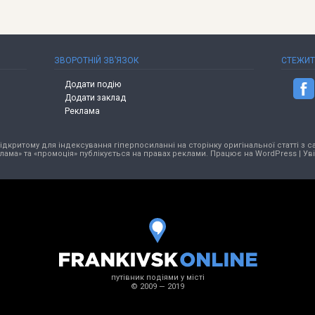
ЗВОРОТНІЙ ЗВ’ЯЗОК
СТЕЖИ
Додати подію
Додати заклад
Реклама
критому для індексування гіперпосиланні на сторінку оригінальної статті з са
лама» та «промоція» публікується на правах реклами. Працює на
WordPress
|
Ув
путівник подіями у місті
© 2009 — 2019