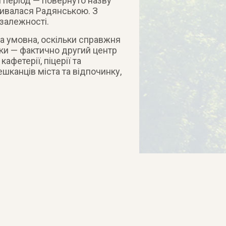
й період — повернуто назву
зивалася Радянською. З
залежності.
ва умовна, оскільки справжня
вки — фактично другий центр
афетерії, піцерії та
шканців міста та відпочинку,