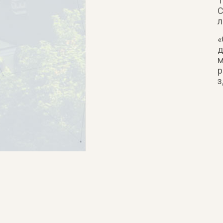
1
С
л
«
д
м
р
з