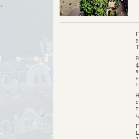
П
в
Т
В
ф
з
н
н
Н
с
п
ц
П
Ц