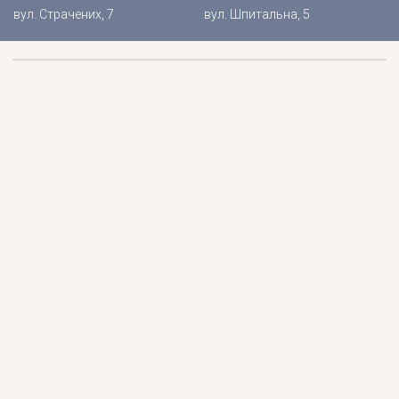
вул. Страчених, 7
вул. Шпитальна, 5