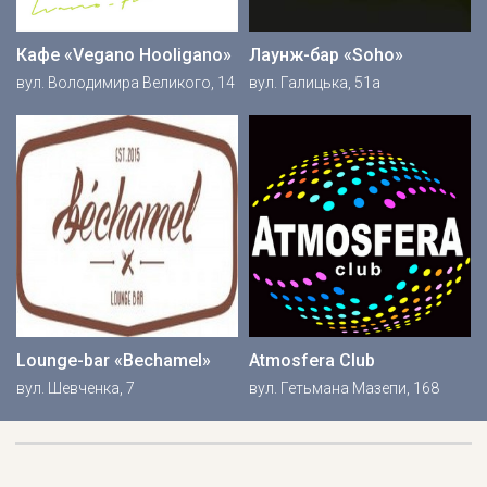
Кафе «Vegano Hooligano»
Лаунж-бар «Soho»
вул. Володимира Великого, 14
вул. Галицька, 51а
Lounge-bar «Beсhamel»
Atmosfera Club
вул. Шевченка, 7
вул. Гетьмана Мазепи, 168