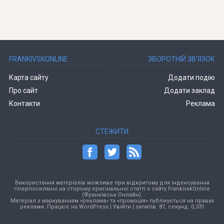
FRANKIVSKONLINE
ЗВОРОТНІЙ ЗВ’ЯЗОК
Карта сайту
Додати подію
Про сайт
Додати заклад
Контакти
Реклама
СТЕЖИТИ
Використання матеріалів можливе при відкритому для індексування
гіперпосиланні на сторінку оригінальної статті з сайту FrankivskOnline
(Франківськ Онлайн).
Матеріал з маркуванням «реклама» та «промоція» публікується на правах
реклами. Працює на
WordPress
|
Увійти
| запитів: 87, секунд: 0,331