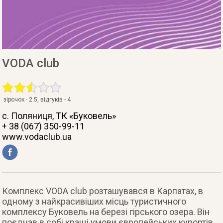
VODA club
зірочок -
2.5
, відгуків -
4
с. Поляниця
, ТК «Буковель»
+ 38 (067) 350-99-11
www.vodaclub.ua
Комплекс VODA club розташувався в Карпатах, в
одному з найкрасивіших місць туристичного
комплексу Буковель на березі гірського озера. Він
поєднав в собі кращі умови європейських курортів