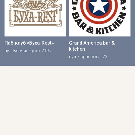
Паб-клуб «Буха-Rest»
Grand America bar &
kitchen
вул. Вовчинецька, 219а
вул. Чорновола, 23