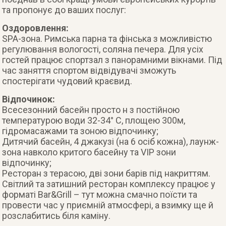
та пропонує до ваших послуг:
Оздоровлення:
SPA-зона. Римська парна та фінська з можливістю
регулювання вологості, соляна печера. Для усіх
гостей працює спортзал з панорамними вікнами. Під
час заняття спортом відвідувачі зможуть
спостерігати чудовий краєвид.
Відпочинок:
Всесезонний басейн просто н з постійною
температурою води 32-34° С, площею 300м,
гідромасажами та зоною відпочинку;
Дитячий басейн, 4 джакузі (на 6 осіб кожна), лаунж-
зона навколо критого басейну та VIP зони
відпочинку;
Ресторан з терасою, дві зони барів під накриттям.
Світлий та затишний ресторан комплексу працює у
форматі Bar&Grill – тут можна смачно поїсти та
провести час у приємній атмосфері, а взимку ще й
розслабитись біля каміну.