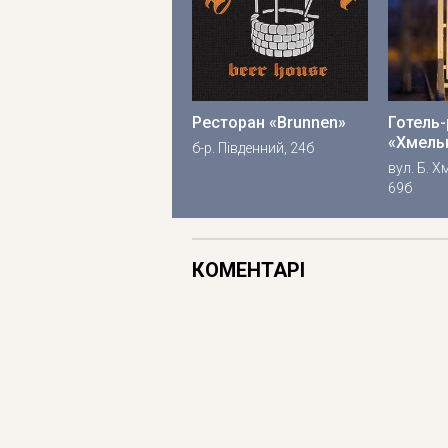
Ресторан «Brunnen»
Готель
«Хмель
б-р. Південний, 24б
вул. Б. 
69б
КОМЕНТАРІ