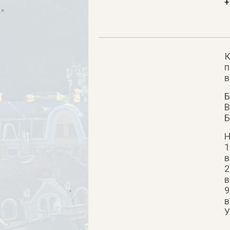
+
К
п
в
Б
В
Б
Н
1
в
2
в
9
в
У