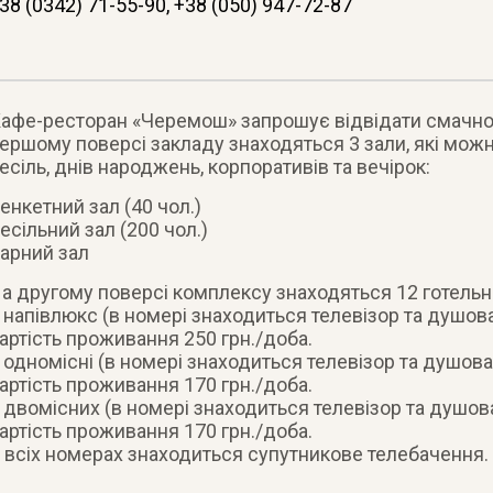
38 (0342) 71-55-90, +38 (050) 947-72-87
афе-ресторан «Черемош» запрошує відвідати смачної 
ершому поверсі закладу знаходяться 3 зали, які мож
есіль, днів народжень, корпоративів та вечірок:
енкетний зал (40 чол.)
есільний зал (200 чол.)
арний зал
а другому поверсі комплексу знаходяться 12 готель
 напівлюкс (в номері знаходиться телевізор та душова
артість проживання 250 грн./доба.
 одномісні (в номері знаходиться телевізор та душова
артість проживання 170 грн./доба.
 двомісних (в номері знаходиться телевізор та душова
артість проживання 170 грн./доба.
 всіх номерах знаходиться супутникове телебачення.