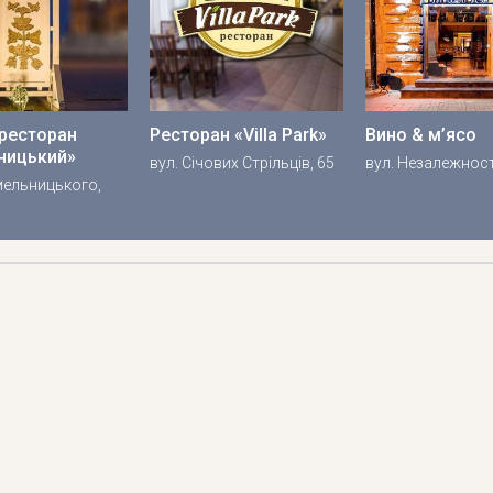
-ресторан
Ресторан «Villa Park»
Вино & м’ясо
ницький»
вул. Січових Стрільців, 65
вул. Незалежност
Хмельницького,