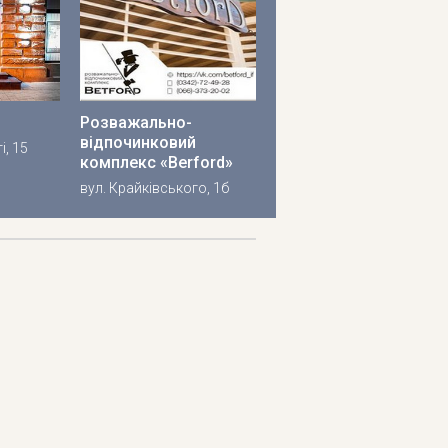
Розважально-
відпочинковий
і, 15
комплекс «Berford»
вул. Крайківського, 1б