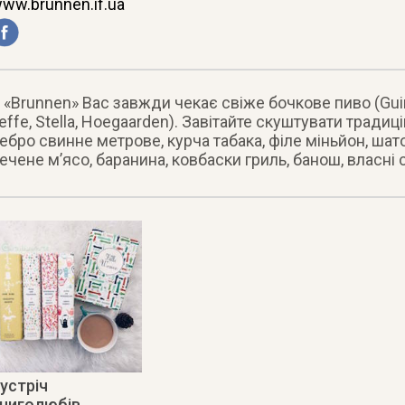
ww.brunnen.if.ua
 «Brunnen» Вас завжди чекає свіже бочкове пиво (Guin
effe, Stella, Hoegaarden). Завітайте скуштувати традиці
ебро свинне метрове, курча табака, філе міньйон, шато
ечене м’ясо, баранина, ковбаски гриль, банош, власні 
устріч
ниголюбів