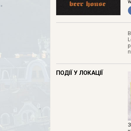
w
В
L
р
п
ПОДІЇ У ЛОКАЦІЇ
З
к