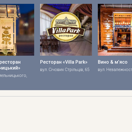
-ресторан
Ресторан «Villa Park»
Вино & м’ясо
ницький»
вул. Січових Стрільців, 65
вул. Незалежност
Хмельницького,