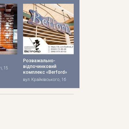
Розважально-
відпочинковий
і, 15
комплекс «Berford»
вул. Крайківського, 1б