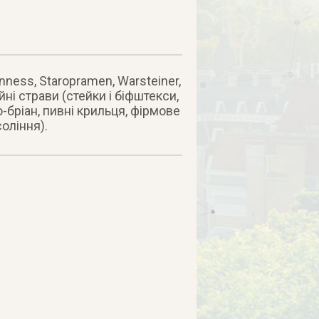
ness, Staropramen, Warsteiner,
йні страви (стейки і біфштекси,
-бріан, пивні крильця, фірмове
соління).