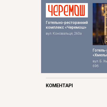
Готельно-ресторанний
комплекс «Черемош»
вул. Коновальця, 260а
Готель
«Хмель
вул. Б. 
69б
КОМЕНТАРІ