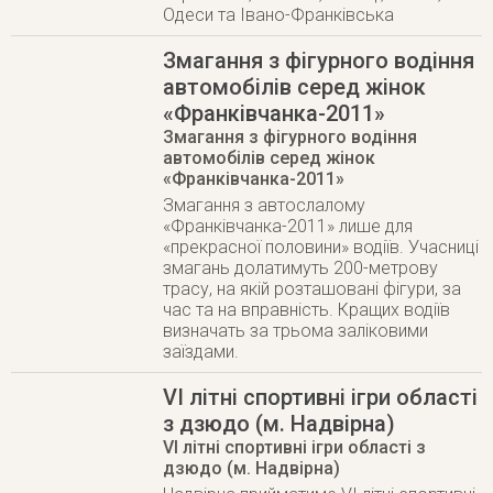
Одеси та Івано-Франківська
Змагання з фігурного водіння
автомобілів серед жінок
«Франківчанка-2011»
Змагання з фігурного водіння
автомобілів серед жінок
«Франківчанка-2011»
Змагання з автослалому
«Франківчанка-2011» лише для
«прекрасної половини» водіїв. Учасниці
змагань долатимуть 200-метрову
трасу, на якій розташовані фігури, за
час та на вправність. Кращих водіїв
визначать за трьома заліковими
заїздами.
VI літні спортивні ігри області
з дзюдо (м. Надвірна)
VI літні спортивні ігри області з
дзюдо (м. Надвірна)