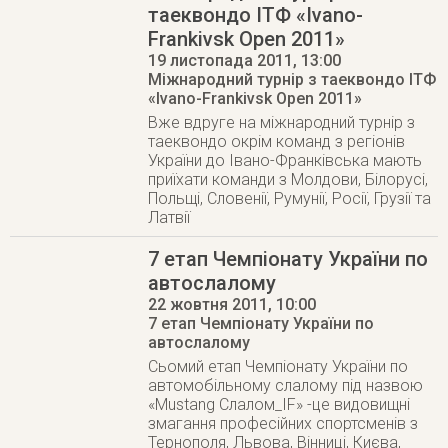
таеквондо ІТФ «Ivano-
Frankivsk Open 2011»
19 листопада 2011
, 13:00
Міжнародний турнір з таеквондо ІТФ
«Ivano-Frankivsk Open 2011»
Вже вдруге на міжнародний турнір з
таеквондо окрім команд з регіонів
України до Івано-Франківська мають
приїхати команди з Молдови, Білорусі,
Польщі, Словенії, Румунії, Росії, Грузії та
Латвії
7 етап Чемпіонату України по
автослалому
22 жовтня 2011
, 10:00
7 етап Чемпіонату України по
автослалому
Сьомий етап Чемпіонату України по
автомобільному слалому під назвою
«Mustang Слалом_IF» -це видовищні
змагання професійних спортсменів з
Тернополя, Львова, Вінниці, Києва,