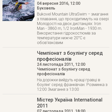
04 вересня 2016
, 12:00
Буковель
Bukovel Mountain UltraSwim – змагання
з плавання, що проходитимуть на озері
Молодості на двох дистанціях: Iron
Man - 3860 m, 1/2 IronMan - 1930 m.
Використання гідрокостюмів за
температури нижче 20°С є
обов’язковим
Чемпіонат з боулінгу серед
професіоналів
24 листопада 2011
, 12:00
Чемпіонат з боулінгу серед
професіоналів
На доріжки вийдуть кращі гравці в
боулінг серед франківчан. Розминка з
12:00 Змагання з 13:00
Містер Україна International
2011
07 листопада 2011
, 18:00