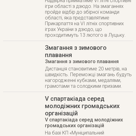
Надвірна прийматиме VI літні спортивні
ігри області з дзюдо. На змаганнях
пройде відбір до збірної команди
області, яка представлятиме
Прикарпаття на VI літніх спортивних
іграх України з дзюдо, що
проходитимуть 13 лютого в Луцьку.
Змагання з зимового
плавання
Змагання з зимового плавання
Дистанція становитиме 20 метрів, на
швидкість. Переможці змагань будуть
нагородженні кубками, медалями,
грамотами та солодкими призами.
V спартакіада серед
молодіжних громадських
організацій
V спартакіада серед молодіжних
громадських організацій
На базі КП «Муніципальний