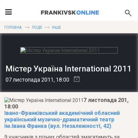
ПОДІЇ
ГОЛОВНА
ПОДІЇ
ІНШЕ
ЛОКАЦІЇ
Містер Україна International 2011
ПУБЛІКАЦІЇ
07 листопада 2011
, 18:00
7 листопада 201,
18:00
Івано-Франківський академічний обласний
український музично-драматичний театр
ім.Івана Франка (вул. Незалежності, 42)
9 учасників з різних областей змагатимуть за