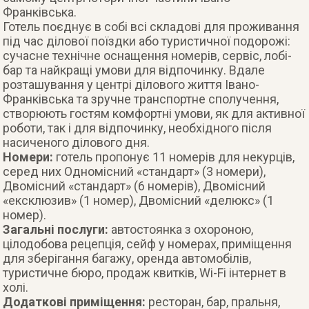
Франківська.
Готель поєднує в собі всі складові для проживання
під час ділової поїздки або туристичної подорожі:
сучасне технічне оснащення номерів, сервіс, лобі-
бар та найкращі умови для відпочинку. Вдале
розташування у центрі ділового життя Івано-
Франківська та зручне транспортне сполучення,
створюють гостям комфортні умови, як для активної
роботи, так і для відпочинку, необхідного після
насиченого ділового дня.
Номери:
готель пропонує 11 номерів для некурців,
серед них Одномісний «стандарт» (3 номери),
Двомісний «стандарт» (6 номерів), Двомісний
«ексклюзив» (1 номер), Двомісний «делюкс» (1
номер).
Загальні послуги:
автостоянка з охороною,
цілодобова рецепція, сейф у номерах, приміщення
для зберігання багажу, оренда автомобілів,
туристичне бюро, продаж квитків, Wi-Fi інтернет в
холі.
Додаткові приміщення:
ресторан, бар, пральня,