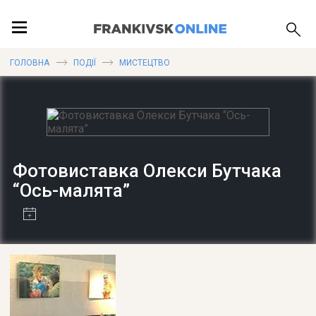
ПОДІЇ
ГОЛОВНА
ПОДІЇ
МИСТЕЦТВО
ЛОКАЦІЇ
Фотовиставка Олекси Бутчака
ПУБЛІКАЦІЇ
“Ось-малята”