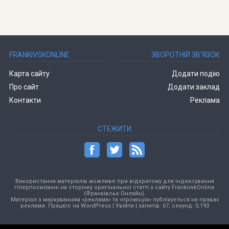
FRANKIVSKONLINE
ЗВОРОТНІЙ ЗВ’ЯЗОК
Карта сайту
Додати подію
Про сайт
Додати заклад
Контакти
Реклама
СТЕЖИТИ
Використання матеріалів можливе при відкритому для індексування
гіперпосиланні на сторінку оригінальної статті з сайту FrankivskOnline
(Франківськ Онлайн).
Матеріал з маркуванням «реклама» та «промоція» публікується на правах
реклами. Працює на
WordPress
|
Увійти
| запитів: 67, секунд: 0,193