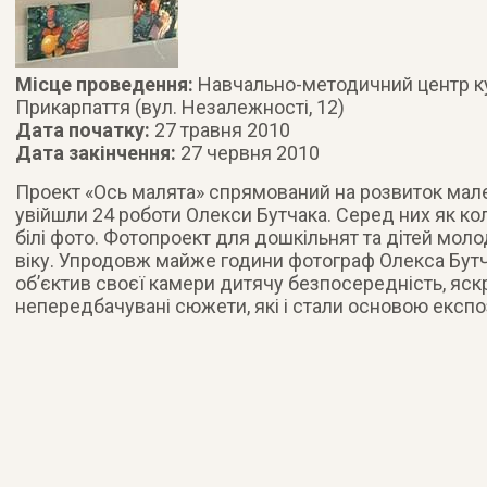
Місце проведення:
Навчально-методичний центр ку
Прикарпаття (вул. Незалежності, 12)
Дата початку:
27 травня 2010
Дата закінчення:
27 червня 2010
Проект «Ось малята» спрямований на розвиток мале
увійшли 24 роботи Олекси Бутчака. Серед них як кол
білі фото.
Фотопроект для дошкільнят та дітей мол
віку. Упродовж майже години фотограф Олекса Бутч
об’єктив своєї камери дитячу безпосередність
, яск
непередбачувані сюжети, які і стали основою експоз