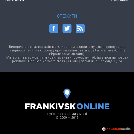
СТЕЖИТИ
Використання матеріалів можливе при відкритому для індексування
гіперпосиланні на сторінку оригінальної статті з сайту FrankivskOnline
(Франківськ Онлайн).
Матеріал з маркуванням «реклама» та «промоція» публікується на правах
реклами. Працює на
WordPress
|
Увійти
| запитів: 71, секунд: 0,154
путівник подіями у місті
© 2009 — 2019