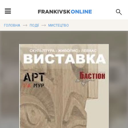
ПОДІЇ
ГОЛОВНА
ПОДІЇ
МИСТЕЦТВО
ЛОКАЦІЇ
ПУБЛІКАЦІЇ