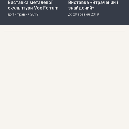
Виставка металевої
Виставка «Втрачений і
скульптури Vox Ferrum
знайдений»
до 17 травня 2019
до 29 травня 2019