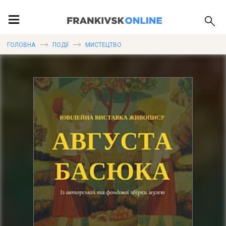
ПОДІЇ
ГОЛОВНА
ПОДІЇ
МИСТЕЦТВО
ЛОКАЦІЇ
ПУБЛІКАЦІЇ