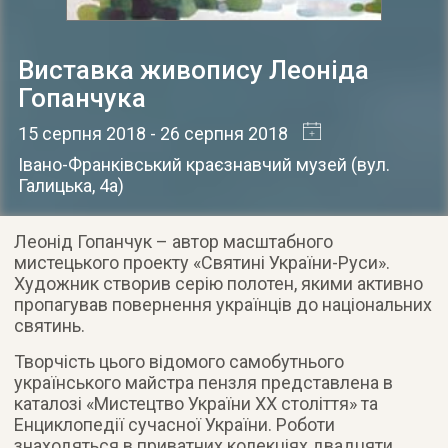
Виставка живопису Леоніда
Гопанчука
15 серпня 2018
- 26 серпня 2018
Івано-Франківський краєзнавчий музей
(
вул.
Галицька, 4а
)
Леонід Гопанчук – автор масштабного
мистецького проекту «Святині України-Руси».
Художник створив серію полотен, якими активно
пропагував повернення українців до національних
святинь.
Творчість цього відомого самобутнього
українського майстра пензля представлена в
каталозі «Мистецтво України ХХ століття» та
Енциклопедії сучасної України. Роботи
знаходяться в приватних колекціях двадцяти