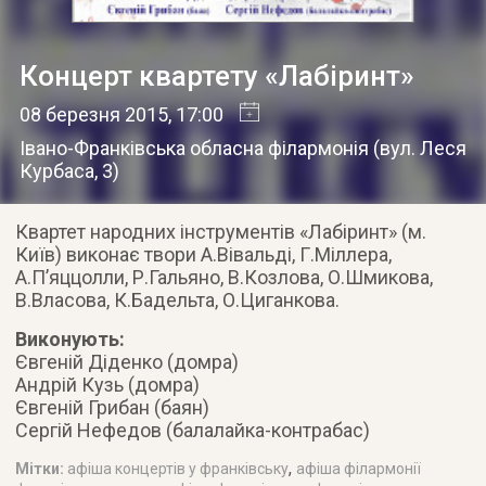
Концерт квартету «Лабіринт»
08 березня 2015
, 17:00
Івано-Франківська обласна філармонія
(
вул. Леся
Курбаса, 3
)
Квартет народних інструментів «Лабіринт» (м.
Київ) виконає твори А.Вівальді, Г.Міллера,
А.П’яццолли, Р.Гальяно, В.Козлова, О.Шмикова,
В.Власова, К.Бадельта, О.Циганкова.
Виконують:
Євгеній Діденко (домра)
Андрій Кузь (домра)
Євгеній Грибан (баян)
Сергій Нефедов (балалайка-контрабас)
,
Мітки:
афіша концертів у франківську
афіша філармонії