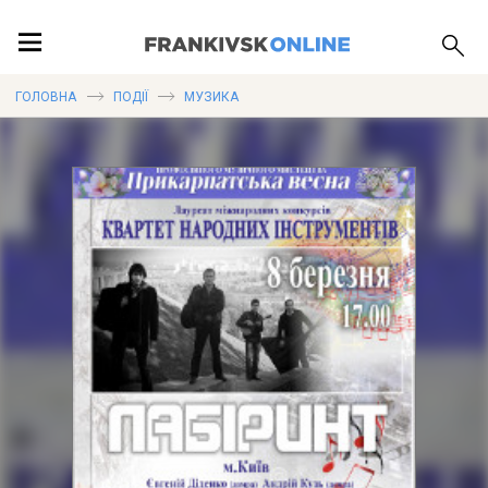
ПОДІЇ
ГОЛОВНА
ПОДІЇ
МУЗИКА
ЛОКАЦІЇ
ПУБЛІКАЦІЇ