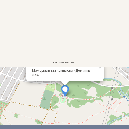
РЕКЛАМА НА САЙТІ
×
Меморіальний комплекс «Дем’янів
+
Лаз»
−
Leaflet
OpenStreetMap
FrankivskOnline
| ©
, ©