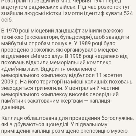
Розстріли проводили в кінці червня 1941 перед
відступом радянських військ. Під час розкопок тут
знайшли людські кістки і змогли ідентифікувати 524
осіб.
В 1970 році місцевий ландшафт змінили важкою
технікою (екскаватори, бульдозери), щоб завадити
майбутнім спробам пошуків. У 1989 році було
проведено розкопки, які організувало місцеве
відділення «Меморіалу». В 1998 році недалеко від
поховань відкрили меморіальний комплекс
«Дем’янів лаз». Відкриття оновленого
меморіального комплексу відбулося 11 жовтня
2009 р. На його території на місці колишніх поховань
знаходяться три могили. У центральній частині
меморіального комплексу височіє своєрідний
пам’ятник закатованим жертвам — каплиця-
дзвіниця.
Каплиця облаштована для проведення богослужінь,
які відбуваються щонеділі. У підвальному
приміщенні каплиці розміщено експозицію музею.