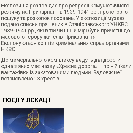
Експозиція розповідає про репресії комуністичного
режиму на Прикарпатті в 1939-1941 рр., про історію
пошуку та розкопок поховань. У експозиції музею
подано списки працівників Станіславського УНКВС
1939-1941 рр., які в тій чи іншій мірі були причетні до
масового терору жителів Прикарпаття.
Експонуються копії із кримінальних справ органами
НКВС.
До меморіального комплексу ведуть дві дороги,
одна з яких має назву «Хресна дорога» – по ній їхали
вантажівки із закатованими людьми. Вздовж неї
встановлено 13 хрестів.
ПОДІЇ У ЛОКАЦІЇ