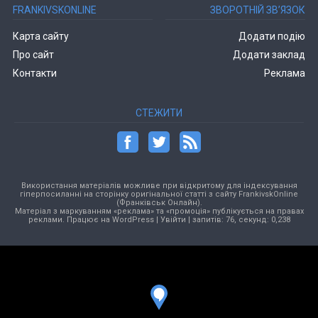
FRANKIVSKONLINE
ЗВОРОТНІЙ ЗВ’ЯЗОК
Карта сайту
Додати подію
Про сайт
Додати заклад
Контакти
Реклама
СТЕЖИТИ
Використання матеріалів можливе при відкритому для індексування
гіперпосиланні на сторінку оригінальної статті з сайту FrankivskOnline
(Франківськ Онлайн).
Матеріал з маркуванням «реклама» та «промоція» публікується на правах
реклами. Працює на
WordPress
|
Увійти
| запитів: 76, секунд: 0,238