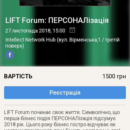
LIFT Forum: ПЕРСОНАЛізація
27 листопада 2018
, 15:00
Intellect Network Hub
(
вул. Вірменська,1 / третій
поверх
)
ВАРТІСТЬ
1500 грн
Реєстрація
LIFT Forum починає своє життя. Символічно, що
перша бізнес подія ПЕРСОНАЛізація підсумує
2018 рік. Цього року бізнес гостро відчуває як