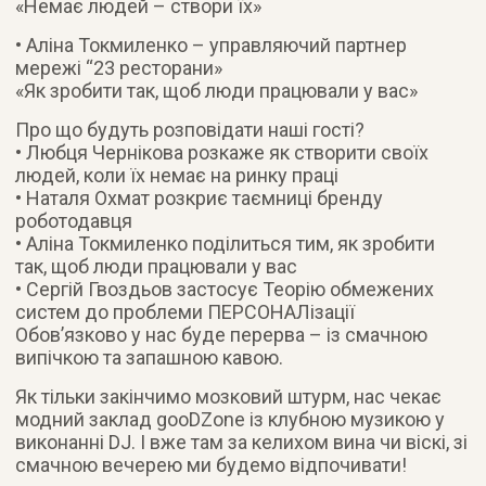
«Немає людей – створи їх»
• Аліна Токмиленко – управляючий партнер
мережі “23 ресторани»
«Як зробити так, щоб люди працювали у вас»
Про що будуть розповідати наші гості?
• Любця Чернікова розкаже як створити своїх
людей, коли їх немає на ринку праці
• Наталя Охмат розкриє таємниці бренду
роботодавця
• Аліна Токмиленко поділиться тим, як зробити
так, щоб люди працювали у вас
• Сергій Гвоздьов застосує Теорію обмежених
систем до проблеми ПЕРСОНАЛізації
Обов’язково у нас буде перерва – із смачною
випічкою та запашною кавою.
Як тільки закінчимо мозковий штурм, нас чекає
модний заклад gooDZone із клубною музикою у
виконанні DJ. І вже там за келихом вина чи віскі, зі
смачною вечерею ми будемо відпочивати!