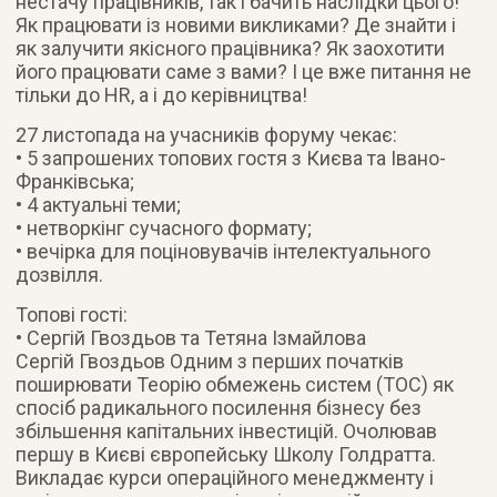
нестачу працівників, так і бачить наслідки цього!
Як працювати із новими викликами? Де знайти і
як залучити якісного працівника? Як заохотити
його працювати саме з вами? І це вже питання не
тільки до HR, а і до керівництва!
27 листопада на учасників форуму чекає:
• 5 запрошених топових гостя з Києва та Івано-
Франківська;
• 4 актуальні теми;
• нетворкінг сучасного формату;
• вечірка для поціновувачів інтелектуального
дозвілля.
Топові гості:
• Сергій Гвоздьов та Тетяна Ізмайлова
Сергій Гвоздьов Одним з перших початків
поширювати Теорію обмежень систем (ТОС) як
спосіб радикального посилення бізнесу без
збільшення капітальних інвестицій. Очолював
першу в Києві європейську Школу Голдратта.
Викладає курси операційного менеджменту і