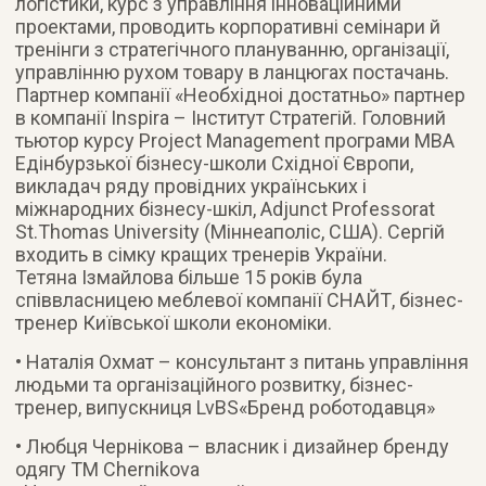
логістики, курс з управління інноваційними
проектами, проводить корпоративні семінари й
тренінги з стратегічного плануванню, організації,
управлінню рухом товару в ланцюгах постачань.
Партнер компанії «Необхідноі достатньо» партнер
в компанії Inspira – Інститут Стратегій. Головний
тьютор курсу Project Management програми МВА
Едінбурзької бізнесу-школи Східної Європи,
викладач ряду провідних українських і
міжнародних бізнесу-шкіл, Adjunct Professorat
St.Thomas University (Міннеаполіс, США). Сергій
входить в сімку кращих тренерів України.
Тетяна Ізмайлова більше 15 років була
співвласницею меблевої компанії СНАЙТ, бізнес-
тренер Київської школи економіки.
• Наталія Охмат – консультант з питань управління
людьми та організаційного розвитку, бізнес-
тренер, випускниця LvBS«Бренд роботодавця»
• Любця Чернікова – власник і дизайнер бренду
одягу ТМ Chernikova