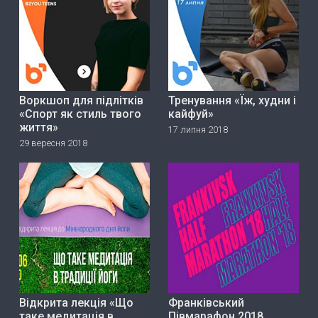
Воркшоп для підлітків
Тренування «Їж, худни і
«Спорт як стиль твого
кайфуй»
життя»
17 липня 2018
29 вересня 2018
Відкрита лекція «Що
Франківський
таке медитація в
Півмарафон 2018