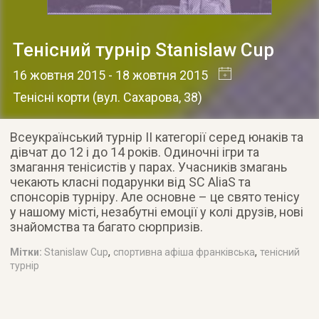
Тенісний турнір Stanislaw Cup
16 жовтня 2015
- 18 жовтня 2015
Тенісні корти
(
вул. Сахарова, 38
)
Всеукраїнський турнір II категорії серед юнаків та
дівчат до 12 і до 14 років. Одиночні ігри та
змагання тенісистів у парах. Учасників змагань
чекають класні подарунки від SC AliaS та
спонсорів турніру. Але основне – це свято тенісу
у нашому місті, незабутні емоції у колі друзів, нові
знайомства та багато сюрпризів.
,
,
Мітки:
Stanislaw Cup
спортивна афіша франківська
тенісний
турнір