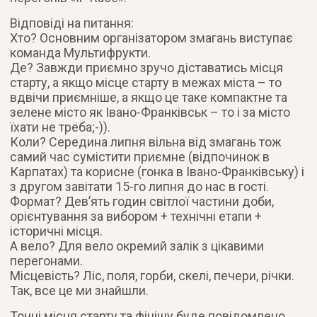
Відповіді на питання:
Хто? Основним організатором змагань виступає
команда Мультифрукти.
Де? Завжди приємно зручо діставатись місця
старту, а якщо місце старту в межах міста – то
вдвічи приємніше, а якщо це таке компактне та
зелене місто як Івано-Франківськ – то і за місто
їхати не треба;-)).
Коли? Середина липня вільна від змагань тож
самий час сумістити приємне (відпочинок в
Карпатах) та корисне (гонка в Івано-Франківську) і
з другом завітати 15-го липня до нас в гості.
Формат? Дев’ять годин світлої частини доби,
орієнтування за вибором + технічні етапи +
історичні місця.
А вело? Для вело окремий залік з цікавими
перегонами.
Місцевість? Ліс, поля, горби, скелі, печери, річки.
Так, все це ми знайшли.
Точні місця старту та фінішу буде повідомлено