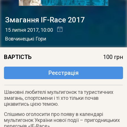
Змагання IF-Race 2017
15 липня 2017
, 10:00
Вовчинецькі Гори
ВАРТІСТЬ
100 грн
Реєстрація
Шановні любителі мультигонок та туристичних
змагань, спортсмени і ті хто тільки почав
цікавитись цією темою.
Спішимо оголосити про появу в календарі
мультигонок України нової події – пригодницьких
перегонів «IF-Race».