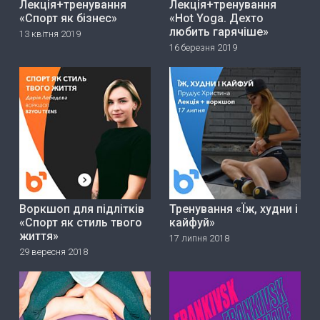
Лекція+тренування
Лекція+тренування
«Спорт як бізнес»
«Hot Yoga. Дехто
любить гарячіше»
13 квітня 2019
16 березня 2019
Воркшоп для підлітків
Тренування «Їж, худни і
«Спорт як стиль твого
кайфуй»
життя»
17 липня 2018
29 вересня 2018