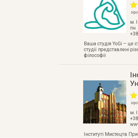
зір
м. 
пн. 
+38
Ваша студія YoGi – це 
студії представлені рі
філософії
І
Ун
зір
м. 
+38
www
Інституті Мистецтв При