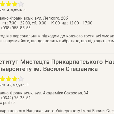
очок -
4
, відгуків -
1
Івано-Франківськ
,
вул. Лепкого, 20б
- пт.: 7:30 - 22:00, сб.: 9:00 - 19:00, нд.: 12:00 - 17:00
 (098) 958-85-53
студія з персональним підходом до кожного гостя, всі умови
зні напрями йоги, що дозволить вибрати те, що підходить с
нститут Мистецтв Прикарпатського На
іверситету ім. Василя Стефаника
очок -
4.2
, відгуків -
9
Івано-Франківськ
,
вул. Академіка Сахарова, 34
 (0342) 75-23-51
.pu.if.ua
карпатського Національного Університету Імені Василя Сте