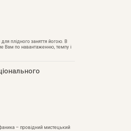
 для плідного заняття йогою. В
аме Вам по навантаженню, темпу і
ціонального
фаника – провідний мистець­кий