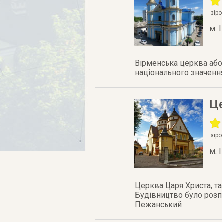
зір
м. 
Вірменська церква або 
національного значення
Ц
зір
м. 
Церква Царя Христа, та
Будівництво було розпо
Пежанський