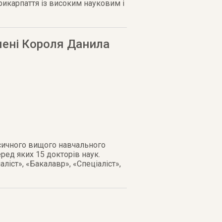
икарпаття із високим науковим і
мені Короля Данила
асичного вищого навчального
ред яких 15 докторів наук.
іст», «Бакалавр», «Спеціаліст»,