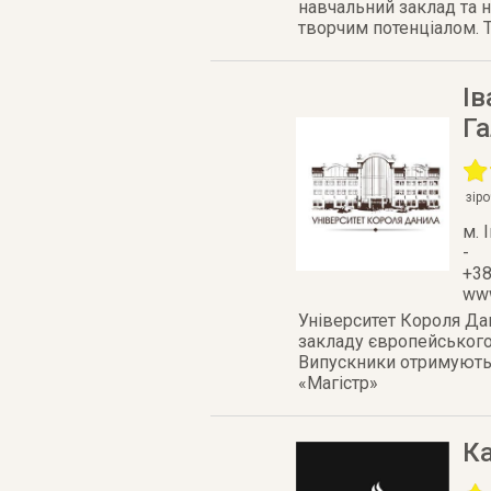
навчальний заклад та 
творчим потенціалом. Ту
Ів
Г
зір
м. 
-
+38
www
Університет Короля Да
закладу європейського 
Випускники отримують 
«Магістр»
Ка