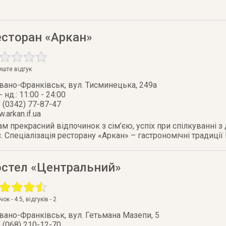
есторан «Аркан»
иште відгук
Івано-Франківськ
,
вул. Тисминецька, 249а
 - нд.: 11:00 - 24:00
 (0342) 77-87-47
.arkan.if.ua
м прекрасний відпочинок з сім’єю, успіх при спілкуванні з
 Спеціалізація ресторану «Аркан» – гастрономічні традиції 
остел «Центральний»
очок -
4.5
, відгуків -
2
Івано-Франківськ
,
вул. Гетьмана Мазепи, 5
 (068) 210-12-70