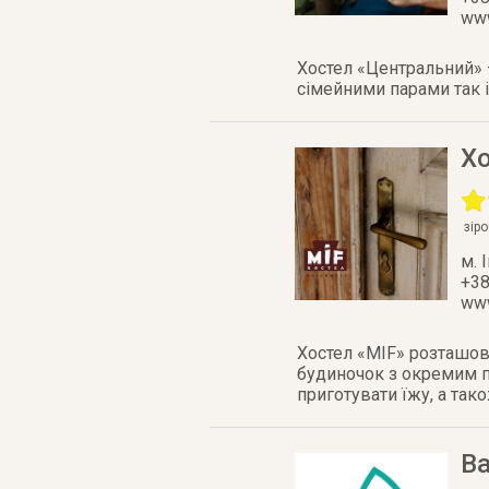
www
Хостел «Центральний» 
сімейними парами так і
Х
зір
м. 
+38
www
Хостел «MIF» розташова
будиночок з окремим по
приготувати їжу, а так
Ва