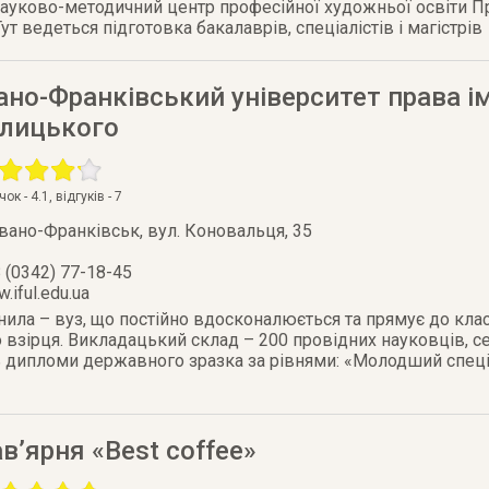
науково-методичний центр професійної художньої освіти Пр
т ведеться підготовка бакалаврів, спеціалістів і магістрів
ано-Франківський університет права і
алицького
очок -
4.1
, відгуків -
7
Івано-Франківськ
,
вул. Коновальця, 35
 (0342) 77-18-45
.iful.edu.ua
нила – вуз, що постійно вдосконалюється та прямує до кл
взірця. Викладацький склад – 200 провідних науковців, се
дипломи державного зразка за рівнями: «Молодший спеціал
в’ярня «Best coffee»