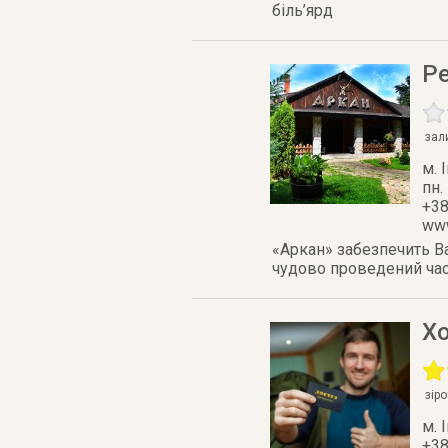
біль’ярд
Р
зал
м. 
пн.
+38
www
«Аркан» забезпечить Ва
чудово проведений час.
Х
зір
м. 
+38