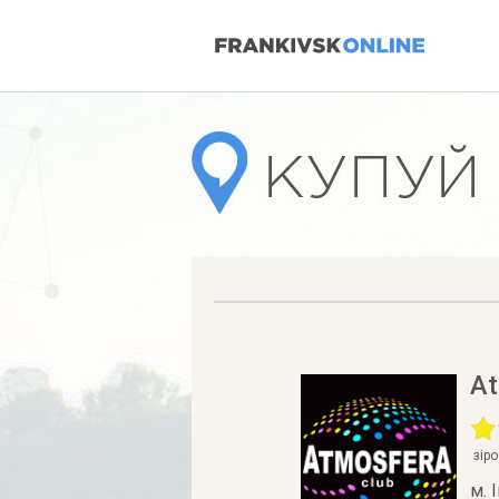
At
зір
м. 