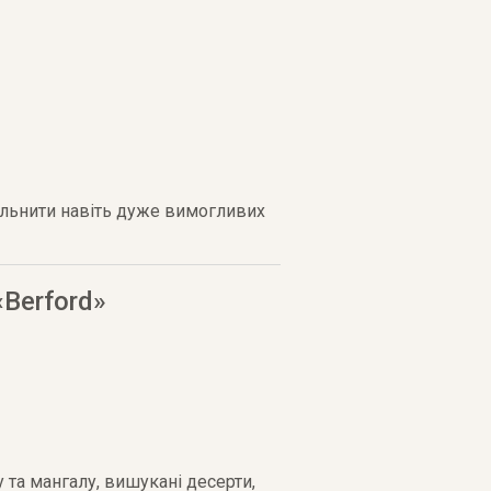
вольнити навіть дуже вимогливих
Berford»
у та мангалу, вишукані десерти,