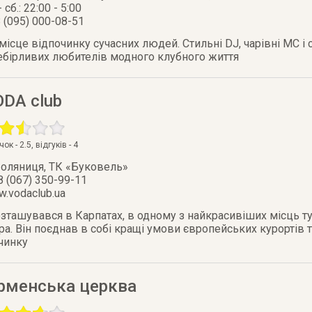
- сб.: 22:00 - 5:00
 (095) 000-08-51
сце відпочинку сучасних людей. Стильні DJ, чарівні MC і 
бірливих любителів модного клубного життя
DA club
очок -
2.5
, відгуків -
4
Поляниця
,
ТК «Буковель»
8 (067) 350-99-11
.vodaclub.ua
зташувався в Карпатах, в одному з найкрасивіших місць 
ера. Він поєднав в собі кращі умови європейських курортів
чинку
ірменська церква