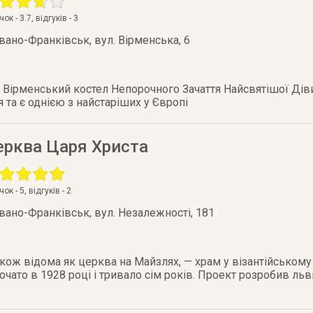
очок -
3.7
, відгуків -
3
Івано-Франківськ
,
вул. Вірменська, 6
Вірменський костел Непорочного Зачаття Найсвятішої Діви 
 та є однією з найстаріших у Європі
ерква Царя Христа
очок -
5
, відгуків -
2
Івано-Франківськ
,
вул. Незалежності, 181
кож відома як церква на Майзлях, — храм у візантійському 
чато в 1928 році і тривало сім років. Проект розробив ль