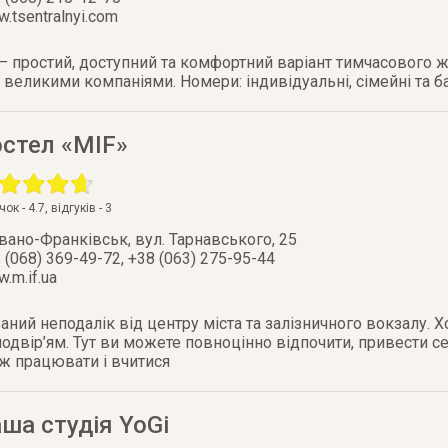
.tsentralnyi.com
– простий, доступний та комфортний варіант тимчасового ж
 великими компаніями. Номери: індивідуальні, сімейні та б
остел «MIF»
очок -
4.7
, відгуків -
3
Івано-Франківськ
,
вул. Тарнавського, 25
 (068) 369-49-72, +38 (063) 275-95-44
.m.if.ua
ний неподалік від центру міста та залізничного вокзалу. 
двір’ям. Тут ви можете повноцінно відпочити, привести се
ож працювати і вчитися
ша студія YoGi