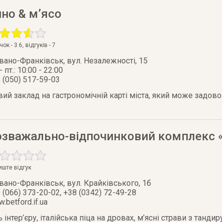
но & м’ясо
очок -
3.6
, відгуків -
7
Івано-Франківськ
,
вул. Незалежності, 15
- пт.: 10:00 - 22:00
 (050) 517-59-03
вий заклад на гастрономічній карті міста, який може задо
озважально-відпочинковий комплекс «
иште відгук
Івано-Франківськ
,
вул. Крайківського, 1б
 (066) 373-20-02, +38 (0342) 72-49-28
.betford.if.ua
інтер’єру, італійська піца на дровах, м’ясні страви з тандир