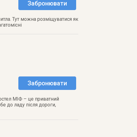
Забронювати
итла. Тут можна розміщуватися як
агатомісні
Забронювати
Хостел МІФ – це приватний
бе до ладу після дороги,