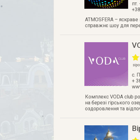
пт. 
+38
ATMOSFERA – яскраве мі
справжнє шоу для пере
VO
зір
с. 
+ 3
www
Комплекс VODA club ро
на березі гірського оз
оздоровлення та відпо
В