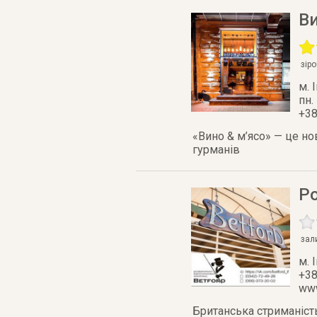
Ви
зір
м. 
пн. 
+38
«Вино & м’ясо» — це но
гурманів
Р
зал
м. 
+38
www
Британська стриманість 