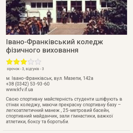
Івано-Франківський коледж
фізичного виховання
зірочок -
3
, відгуків -
3
м. Івано-Франківськ
,
вул. Мазепи, 142a
+38 (0342) 53-93-60
www.kfv.if.ua
Свою спортивну майстерність студенти шліфують в
стінах коледжу, маючи прекрасну спортивну базу –
легкоатлетичний манеж , 25-метровий басейн,
спортивний майданчик, зали гімнастики, важкої
атлетики, боксу та боротьби.