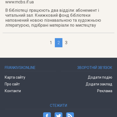
www.mcbs.if.ua
В бібліотеці працюють два відділи: абонемент і
читальний зал. Книжковий фонд бібліотеки
наповнений новою пізнавальною та художньою
літературою, підібрані матеріали по мистецтву
1
2
3
FRANKIVSKONLINE
ЗВОРОТНІЙ ЗВ’ЯЗОК
Карта сайту
Додати подію
Про сайт
Додати заклад
Контакти
Реклама
СТЕЖИТИ