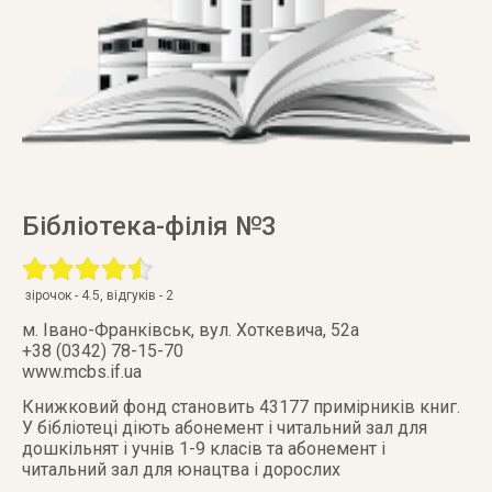
Бібліотека-філія №3
зірочок -
4.5
, відгуків -
2
м. Івано-Франківськ
,
вул. Хоткевича, 52а
+38 (0342) 78-15-70
www.mcbs.if.ua
Книжковий фонд становить 43177 примірників книг.
У бібліотеці діють абонемент і читальний зал для
дошкільнят і учнів 1-9 класів та абонемент і
читальний зал для юнацтва і дорослих