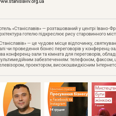
ww.stanislaviv.org.ua
отель «Станіславів» — розташований у центрі Івано-Ф
рхітектура готелю підкреслює рису старовинного міст
Станіславів» — це чудове місце відпочинку, святкува
алі чи проведення бізнес переговорів у конференц-зал
ва конференц-зали та кімната для переговорів, обла
ультимедійним забезпеченням: телефоном, факсом,
елевізором, проектором, високошвидкісним Інтернето