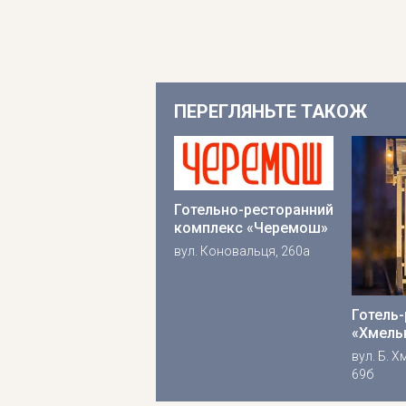
ПЕРЕГЛЯНЬТЕ ТАКОЖ
Готельно-ресторанний
комплекс «Черемош»
вул. Коновальця, 260а
Готель
«Хмель
вул. Б. 
69б