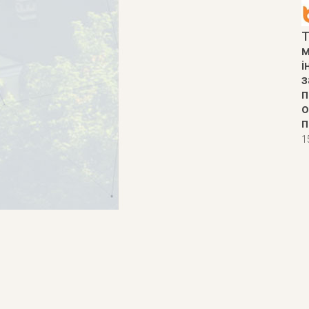
Т
м
і
з
п
о
п
1