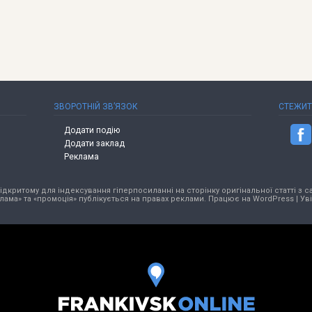
ЗВОРОТНІЙ ЗВ’ЯЗОК
СТЕЖИ
Додати подію
Додати заклад
Реклама
критому для індексування гіперпосиланні на сторінку оригінальної статті з са
лама» та «промоція» публікується на правах реклами. Працює на
WordPress
|
Ув