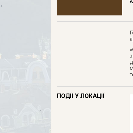
w
Г
а
«
з
д
м
т
ПОДІЇ У ЛОКАЦІЇ