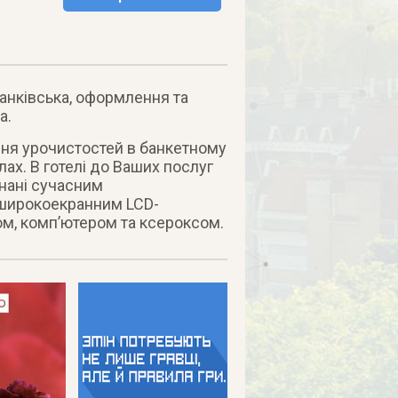
ранківська, оформлення та
а.
ння урочистостей в банкетному
ах. В готелі до Ваших послуг
днані сучасним
 широкоекранним LCD-
м, комп’ютером та ксероксом.