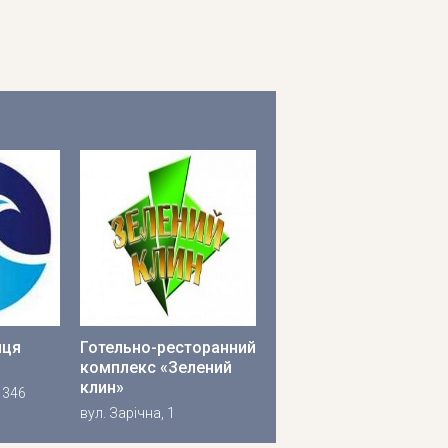
иця
Готельно-ресторанний
комплекс «Зелений
клин»
 346
вул. Зарічна, 1