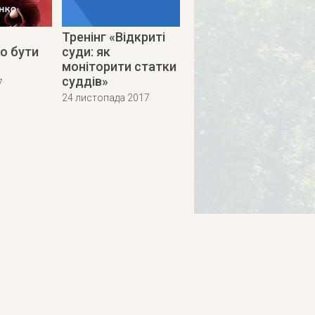
Тренінг «Відкриті
о бути
суди: як
моніторити статки
суддів»
7
24 листопада 2017