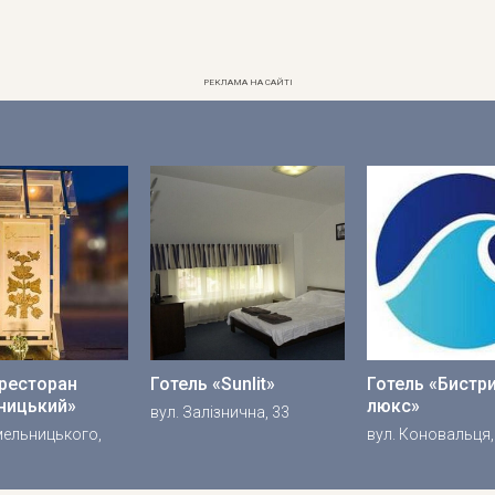
РЕКЛАМА НА САЙТІ
-ресторан
Готель «Sunlit»
Готель «Бистр
ницький»
люкс»
вул. Залізнична, 33
Хмельницького,
вул. Коновальця,