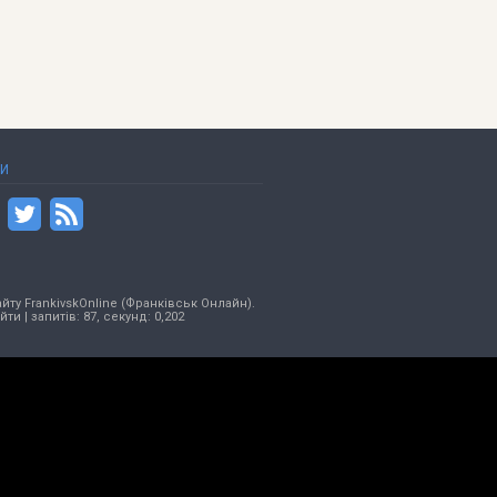
ТИ
йту FrankivskOnline (Франківськ Онлайн).
ійти
| запитів: 87, секунд: 0,202