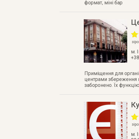
формат, міні бар
Ц
зір
м. 
+38
Приміщення для організ
центрами збереження на
заборонено. Їх функцію
К
зір
м. 