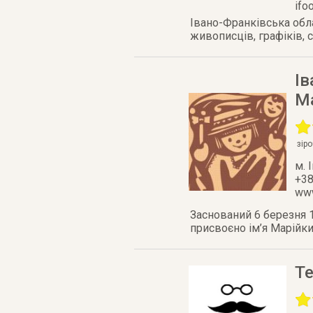
ifo
Івано-Франківська обла
живописців, графіків,
Ів
Ма
зір
м. 
+38
www
Заснований 6 березня 
присвоєно ім’я Марійки
Те