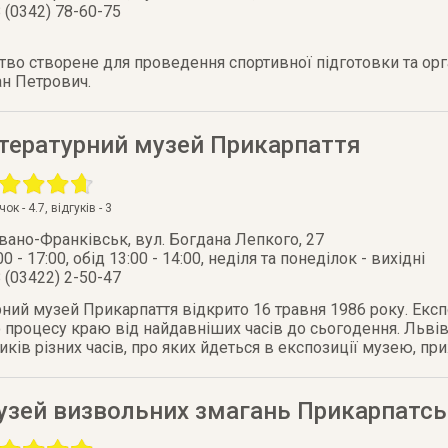
 (0342) 78-60-75
во створене для проведення спортивної підготовки та орга
ан Петрович.
ітературний музей Прикарпаття
очок -
4.7
, відгуків -
3
Івано-Франківськ
,
вул. Богдана Лепкого, 27
00 - 17:00, обід 13:00 - 14:00, неділя та понеділок - вихідні
 (03422) 2-50-47
р­ний музей При­кар­паття відкри­то 16 трав­ня 1986 року. Екс
го про­цесу краю від най­давніших часів до сь­ого­ден­ня. Львівсь
ників різних часів, про яких й­деть­ся в екс­по­зиції музею, при
узей визвольних змагань Прикарпатсь