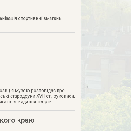
нізація спортивниї змагань.
­по­зиція музею роз­повідає про
кі ста­род­ру­ки ХVІІ ст., ру­копи­си,
­життєві ви­дан­ня творів
кого краю