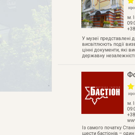
зір
м. 
09:
+38
У музеї представлені д
висвітлюють події виз
цінні документи, які в
державну незалежність
Фо
зір
м. 
09:
+38
www
Із самого початку Стані
шести бастіонів – оди