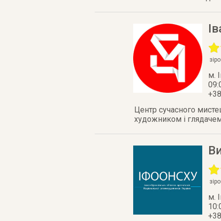
І
зір
м. 
09:
+38
Центр сучасного мисте
художником і глядачем
Ви
зір
м. 
10:
+38