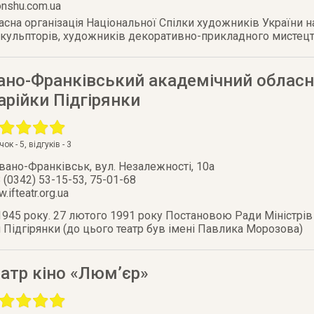
onshu.com.ua
сна організація Національної Спілки художників України н
 скульпторів, художників декоративно-прикладного мистец
ано-Франківський академічний обласн
рійки Підгірянки
очок -
5
, відгуків -
3
Івано-Франківськ
,
вул. Незалежності, 10а
 (0342) 53-15-53, 75-01-68
.ifteatr.org.ua
1945 року. 27 лютого 1991 року Постановою Ради Міністрів
 Підгірянки (до цього театр був імені Павлика Морозова)
атр кіно «Люм’єр»