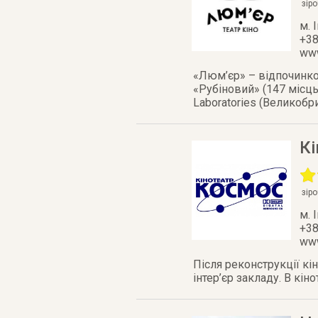
зір
м. 
+38
www
«Люм’єр» – відпочинков
«Рубіновий» (147 місць
Laboratories (Великобри
К
зір
м. 
+38
www
Після реконструкції кі
інтер’єр закладу. В кін