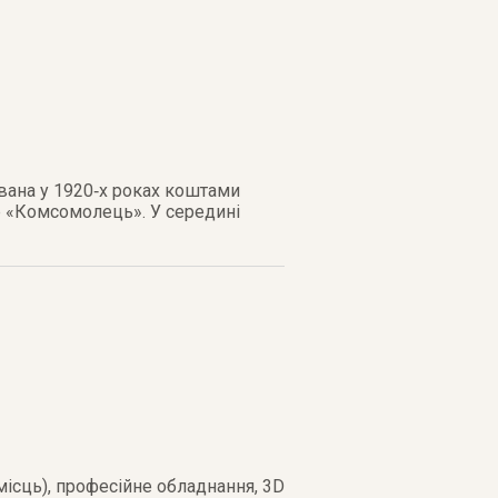
ована у 1920‑х роках коштами
р «Комсомолець». У середині
 місць), професійне обладнання, 3D