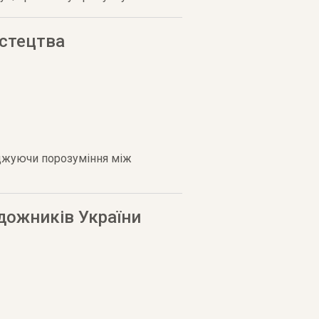
истецтва
оджуючи порозуміння між
дожників України