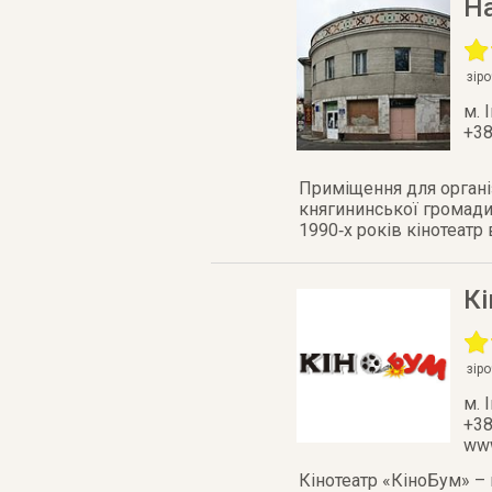
Н
зір
м. 
+38
Приміщення для організ
княгининської громади.
1990‑х років кінотеатр
Кі
зір
м. 
+38
www
Кінотеатр «КіноБум» – 