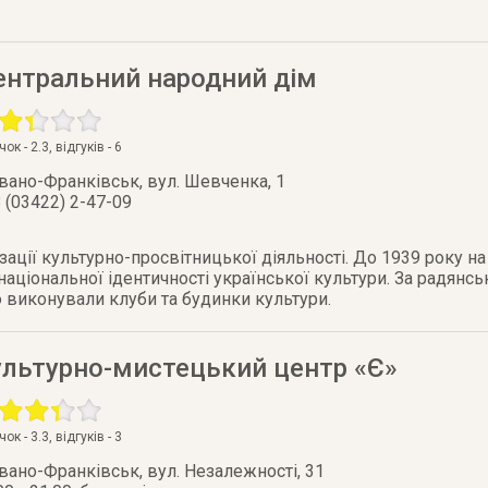
ентральний народний дім
очок -
2.3
, відгуків -
6
Івано-Франківськ
,
вул. Шевченка, 1
 (03422) 2-47-09
ації культурно-про­світницької діяльності. До 1939 року на
ціональної ідентичності української культури. За радянсь
 виконували клуби та будинки культури.
ультурно-мистецький центр «Є»
очок -
3.3
, відгуків -
3
Івано-Франківськ
,
вул. Незалежності, 31