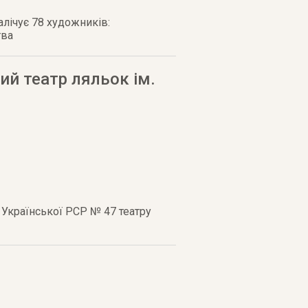
алічує 78 художників:
тва
ий театр ляльок ім.
 Української РСР № 47 театру