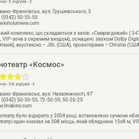
очок -
5
, відгуків -
2
Івано-Франківськ
,
вул. Грушевського, 3
 (0342) 50-55-55
.kinolumiere.com
ий комплекс, що складається з залів: «Смарагдовий» ( 247 
, VIP-зона з окремим входом), оснащені: звуком Dolby Digita
танія), акустикою – JBL (США), проекторами – Christie (США
інотеатр «Космос»
очок -
3.8
, відгуків -
6
Івано-Франківськ
,
вул. Незалежності, 97
 (0342) 50-30-55, 72-50-59, 50-26-25
.liniakino.com
нотеатр було відкрито у 2004 році, встановлено сучасне обл
отеатрі один кінозал на 508 місць, який обладнано 15х8 м, VI