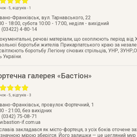
очок -
5
, відгуків -
1
Івано-Франківськ
,
вул. Тарнавського, 22
00 - 18:00, субота 10:00 - 17:00, неділя - вихідний
 (03422) 4-80-14
окументальні, речові матеріали, що охоплюють період від ХІ
вольної боротьби жителів Прикарпатського краю за незале
исвітлюють боротьбу Легіону січових стрільців, УНР, ЗУНР,О
 України.
ртечна галерея «Бастіон»
очок -
5
, відгуків -
3
Івано-Франківськ
,
провулок Фортечний, 1
00 - 21:00, без вихідних
 (0342) 75-08-71
.bastion-if.com.ua
славів закладався як місто-фортеця, з усіх боків оточене за
н значною мірою зберігся. Його залишки — це цегляний мур