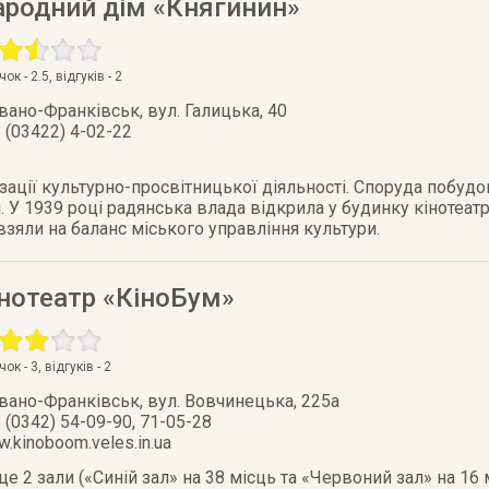
ародний дім «Княгинин»
очок -
2.5
, відгуків -
2
Івано-Франківськ
,
вул. Галицька, 40
 (03422) 4-02-22
ації культурно-про­світницької діяльності. Споруда побуд
 У 1939 році радянська влада відкрила у будинку кінотеат
 взяли на баланс міського управління культури.
нотеатр «КіноБум»
очок -
3
, відгуків -
2
Івано-Франківськ
,
вул. Вовчинецька, 225а
 (0342) 54-09-90, 71-05-28
.kinoboom.veles.in.ua
це 2 зали («Синій зал» на 38 місць та «Червоний зал» на 16