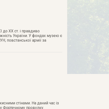
 до ХХ ст. і правдиво
жність України. У фондах музею є
УН, повстанської армії за
хисними стінами. На даний час із
 у Фортечному провулку.