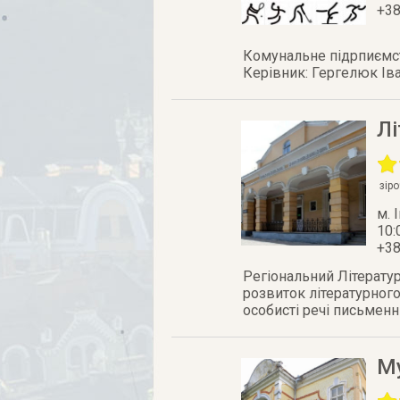
+38
Комунальне підрпиємст
Керівник: Гергелюк Ів
Л
зір
м. 
10:
+38
Регіональ­ний Літе­рату
роз­ви­ток літе­ратур­но­
осо­бисті речі пись­мен­
М