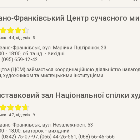
вано-Франківський Центр сучасного м
очок -
4.4
, відгуків -
5
Івано-Франківськ
,
вул. Марійки Підгірянки, 23
00 - 18:00, сб. та нд. - вихідні
 (095) 659-12-42
цтва (ЦСМ) займається координаційною діяльністю налаг
, художником та мистецькими інституціями
ставковий зал Національної спілки ху
очок -
4.7
, відгуків -
9
Івано-Франківськ
,
вул. Незалежності, 53
00 - 18:00, вівторок - вихідний
 (0342) 75-07-97, (066) 44-26-551, (068) 66-46-566